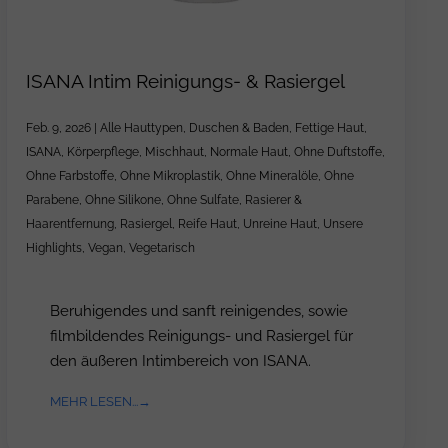
ISANA Intim Reinigungs- & Rasiergel
Feb. 9, 2026
|
Alle Hauttypen
,
Duschen & Baden
,
Fettige Haut
,
ISANA
,
Körperpflege
,
Mischhaut
,
Normale Haut
,
Ohne Duftstoffe
,
Ohne Farbstoffe
,
Ohne Mikroplastik
,
Ohne Mineralöle
,
Ohne
Parabene
,
Ohne Silikone
,
Ohne Sulfate
,
Rasierer &
Haarentfernung
,
Rasiergel
,
Reife Haut
,
Unreine Haut
,
Unsere
Highlights
,
Vegan
,
Vegetarisch
Beruhigendes und sanft reinigendes, sowie
filmbildendes Reinigungs- und Rasiergel für
den äußeren Intimbereich von ISANA.
MEHR LESEN...