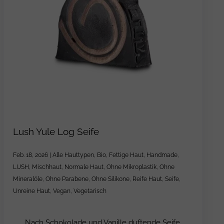
Lush Yule Log Seife
Feb. 18, 2026
|
Alle Hauttypen
,
Bio
,
Fettige Haut
,
Handmade
,
LUSH
,
Mischhaut
,
Normale Haut
,
Ohne Mikroplastik
,
Ohne
Mineralöle
,
Ohne Parabene
,
Ohne Silikone
,
Reife Haut
,
Seife
,
Unreine Haut
,
Vegan
,
Vegetarisch
Nach Schokolade und Vanille duftende Seife