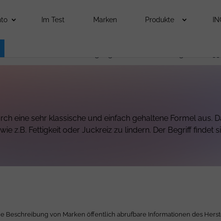
to
Im Test
Marken
Produkte
IN
ochenen Warmwasserversorgung keine neuen Beiträge in KW 33
rch eine sehr klassische und einfach gehaltene Formel aus. Da
 z.B. Fettigkeit oder Juckreiz zu lindern. Der Begriff findet
ie Beschreibung von Marken öffentlich abrufbare Informationen des Herst