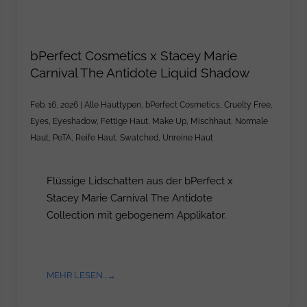
bPerfect Cosmetics x Stacey Marie
Carnival The Antidote Liquid Shadow
Feb. 16, 2026
|
Alle Hauttypen
,
bPerfect Cosmetics
,
Cruelty Free
,
Eyes
,
Eyeshadow
,
Fettige Haut
,
Make Up
,
Mischhaut
,
Normale
Haut
,
PeTA
,
Reife Haut
,
Swatched
,
Unreine Haut
Flüssige Lidschatten aus der bPerfect x
Stacey Marie Carnival The Antidote
Collection mit gebogenem Applikator.
MEHR LESEN...