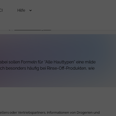
CI
Hilfe
 und 34.
Lies den Beitrag hier
, um mehr zu erfahren.
bei sollen Formeln für “Alle Hauttypen” eine milde
 sich besonders häufig bei Rinse-Off-Produkten, wie
ellers oder Vertriebspartners, Informationen von Drogerien und