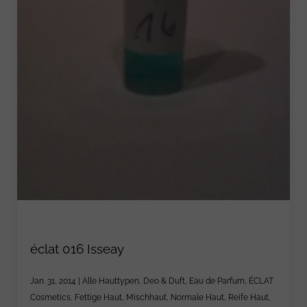
éclat 016 Isseay
Jan. 31, 2014
|
Alle Hauttypen
,
Deo & Duft
,
Eau de Parfum
,
ÉCLAT
Cosmetics
,
Fettige Haut
,
Mischhaut
,
Normale Haut
,
Reife Haut
,