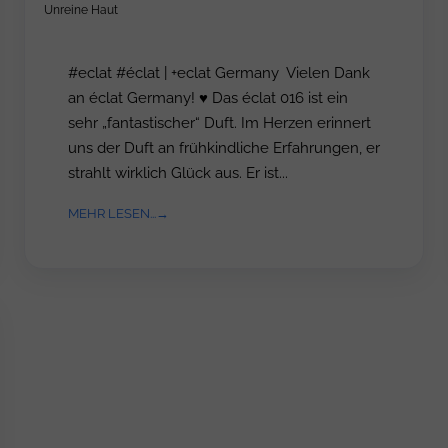
Unreine Haut
#eclat #éclat | +eclat Germany Vielen Dank
an éclat Germany! ♥ Das éclat 016 ist ein
sehr „fantastischer“ Duft. Im Herzen erinnert
uns der Duft an frühkindliche Erfahrungen, er
strahlt wirklich Glück aus. Er ist...
MEHR LESEN...