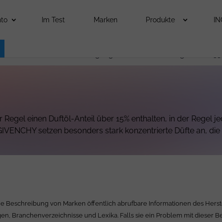
to
Im Test
Marken
Produkte
IN
ochenen Warmwasserversorgung keine neuen Beiträge in KW 33
 Regel einen Duftöl-Anteil über 15% enthalten, in der Regel j
ENCHY setzen besonders stark konzentrierte Düfte an, die s
ie Beschreibung von Marken öffentlich abrufbare Informationen des Herst
en, Branchenverzeichnisse und Lexika. Falls sie ein Problem mit dieser 