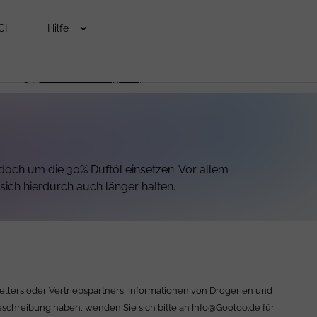
CI
Hilfe
 und 34.
Lies den Beitrag hier
, um mehr zu erfahren.
edoch um die 30% Duftöl einsetzen. Vor allem
ich hierdurch auch länger halten.
ellers oder Vertriebspartners, Informationen von Drogerien und
Beschreibung haben, wenden Sie sich bitte an
Info@Gooloo.de
für