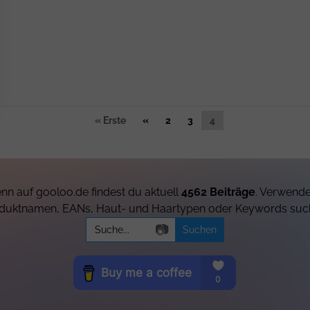
« Erste
«
2
3
4
nn auf gooloo.de findest du aktuell
4562 Beiträge
. Verwende
duktnamen, EANs, Haut- und Haartypen oder Keywords suc
Search
📷
for: