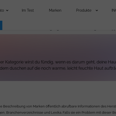
to
Im Test
Marken
Produkte
IN
ochenen Warmwasserversorgung keine neuen Beiträge in KW 33
ser Kategorie wirst du fündig, wenn es darum geht, deine Hau
dem duschen auf die noch warme, leicht feuchte Haut aufträ
ie Beschreibung von Marken öffentlich abrufbare Informationen des Herst
en, Branchenverzeichnisse und Lexika. Falls sie ein Problem mit dieser 