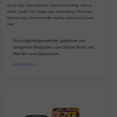
Apr. 21, 2025
|
Alle Hauttypen
,
Chemische Peelings
,
Clinical
Works
,
Cruelty Free
,
Fettige Haut
,
Körperpflege
,
Mischhaut
,
Normale Haut
,
Ohne Farbstoffe
,
Peeling
,
Reife Haut
,
Unreine
Haut
Feuchtigkeitsspendende, glättende und
reinigende Bodylotion von Clinical Works mit
Mandel- und Salicylsäure.
MEHR LESEN...