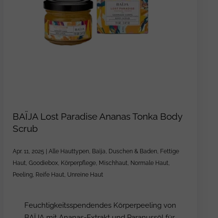
BAÏJA Lost Paradise Ananas Tonka Body
Scrub
Apr. 11, 2025
|
Alle Hauttypen
,
Baïja
,
Duschen & Baden
,
Fettige
Haut
,
Goodiebox
,
Körperpflege
,
Mischhaut
,
Normale Haut
,
Peeling
,
Reife Haut
,
Unreine Haut
Feuchtigkeitsspendendes Körperpeeling von
BAÏJA mit Ananas-Extrakt und Paranussöl für