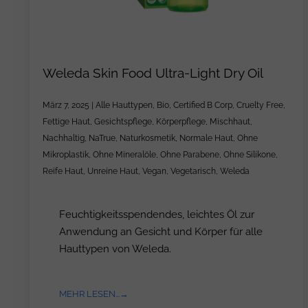
Weleda Skin Food Ultra-Light Dry Oil
März 7, 2025
|
Alle Hauttypen
,
Bio
,
Certified B Corp
,
Cruelty Free
,
Fettige Haut
,
Gesichtspflege
,
Körperpflege
,
Mischhaut
,
Nachhaltig
,
NaTrue
,
Naturkosmetik
,
Normale Haut
,
Ohne
Mikroplastik
,
Ohne Mineralöle
,
Ohne Parabene
,
Ohne Silikone
,
Reife Haut
,
Unreine Haut
,
Vegan
,
Vegetarisch
,
Weleda
Feuchtigkeitsspendendes, leichtes Öl zur
Anwendung an Gesicht und Körper für alle
Hauttypen von Weleda.
MEHR LESEN...