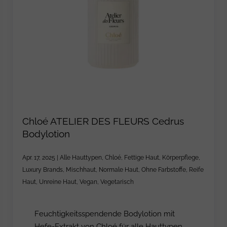
Chloé ATELIER DES FLEURS Cedrus
Bodylotion
Apr. 17, 2025
|
Alle Hauttypen
,
Chloé
,
Fettige Haut
,
Körperpflege
,
Luxury Brands
,
Mischhaut
,
Normale Haut
,
Ohne Farbstoffe
,
Reife
Haut
,
Unreine Haut
,
Vegan
,
Vegetarisch
Feuchtigkeitsspendende Bodylotion mit
Hefe-Extrakt von Chloé für alle Hauttypen.