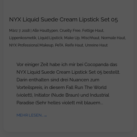
NYX Liquid Suede Cream Lipstick Set 05
März 7, 2018
|
Alle Hauttypen
,
Cruelty Free
,
Fettige Haut
,
Lippenkosmetik
,
Liquid Lipstick
,
Make Up
,
Mischhaut
,
Normale Haut
,
NYX Professional Makeup
,
PeTA
,
Reife Haut
,
Unreine Haut
Vor einiger Zeit habe ich mir bei Cocopanda das
NYX Liquid Suede Cream Lipstick Set 05 bestellt.
Darin enthalten sind drei Nuancen zum
Vorteilspreis, in diesem Fall Run The World
(violett), Initiator (Nude Braun) und Industrial
Paradise (Sehr helles violett mit blauem...
MEHR LESEN...