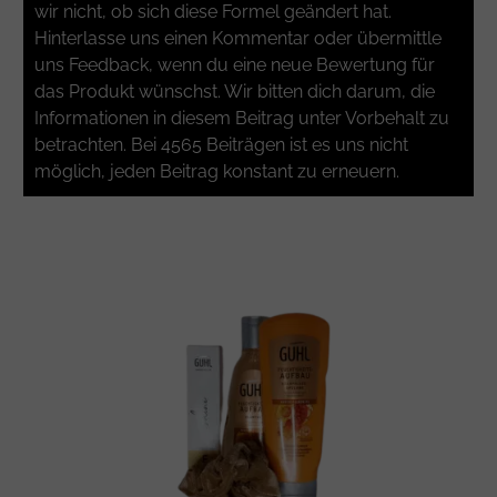
wir nicht, ob sich diese Formel geändert hat.
Hinterlasse uns einen Kommentar oder übermittle
uns Feedback, wenn du eine neue Bewertung für
das Produkt wünschst. Wir bitten dich darum, die
Informationen in diesem Beitrag unter Vorbehalt zu
betrachten. Bei 4565 Beiträgen ist es uns nicht
möglich, jeden Beitrag konstant zu erneuern.