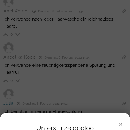
Angi Wendt
Dienstag, 8. Februar 2022 19:34
Ich verwende nach jeder Haarwäsche ein reichhaltiges
Haaröl.
0
Angelika Kopp
Dienstag, 8. Februar 2022 19:29
Ich verwende eine feuchtigkeitsspendene Spülung und
Haarkur.
0
Julia
Dienstag, 8. Februar 2022 19:12
Ich benutze immer eine Pflegespülung.
0
×
Unterstütze gooloo