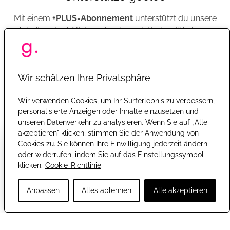
Mit einem
+PLUS-Abonnement
unterstützt du unsere
Silke
Dienstag, 8. Februar 2022 16:31
Arbeit und erhältst gooloo komplett ohne Werbung.
Ich nehme bei jeder Haarwäsche eine Spülung gegen
trockenes Haar und Spliss .
0
Jetzt +PLUS abonnieren
Wir schätzen Ihre Privatsphäre
Wir verwenden Cookies, um Ihr Surferlebnis zu verbessern,
Michaela Schäfer
Dienstag, 8. Februar 2022 15:01
Oder registriere dich mit einem kostenlosen Konto, um gooloo
personalisierte Anzeigen oder Inhalte einzusetzen und
weiter mit Werbung zu nutzen. So kannst Du z.B. einfacher
Ich benutzt Pflegeprodukte, die für meine Haare geeignet
unseren Datenverkehr zu analysieren. Wenn Sie auf „Alle
kommentieren oder an Gewinnspielen teilnehmen.
sind und föhne meine Haare nicht zu heiß!
akzeptieren" klicken, stimmen Sie der Anwendung von
×
Wie gefällt dir dieser Beitrag?
Cookies zu. Sie können Ihre Einwilligung jederzeit ändern
0
Kostenlos registrieren
oder widerrufen, indem Sie auf das Einstellungssymbol
klicken.
Cookie-Richtlinie
😡
☹️
😐
🙂
🤩
Mit
Google
anmelden
Anja R.
Dienstag, 8. Februar 2022 10:31
SCHLECHT
NICHT SO GUT
NEUTRAL
GUT
SEHR GUT
Anpassen
Alles ablehnen
Alle akzeptieren
Ich verzichte aufs Föhnen und nehme regelmäßig eine
Feuchtigkeitsspendende Kur
0