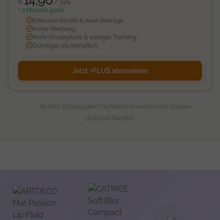
14,90
€
/ Jahr
≈ 2 Monate gratis
Exklusive Inhalte & neue Beiträge
Keine Werbung
Mehr Privatsphäre & weniger Tracking
Günstiger als monatlich
Jetzt +PLUS abonnieren
Sichere Zahlung über PayPal
Keine versteckten Kosten
Jederzeit kündbar