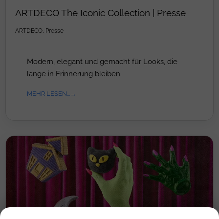
ARTDECO The Iconic Collection | Presse
ARTDECO
,
Presse
Modern, elegant und gemacht für Looks, die
lange in Erinnerung bleiben.
MEHR LESEN...