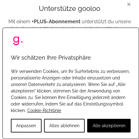
×
Unterstütze gooloo
Mit einem
+PLUS-Abonnement
unterstützt du unsere
Arbeit und erhältst gooloo komplett ohne Werbung.
LUSH Halloween Kollektion 2026 | Presse
LUSH
,
Presse
Jetzt +PLUS abonnieren
Wir schätzen Ihre Privatsphäre
Die brandneue Kollektion startet exklusiv in
Wir verwenden Cookies, um Ihr Surferlebnis zu verbessern,
Oder registriere dich mit einem kostenlosen Konto, um gooloo
ausgewählten Filialen und im Lush Club am 18.
personalisierte Anzeigen oder Inhalte einzusetzen und
weiter mit Werbung zu nutzen. So kannst Du z.B. einfacher
unseren Datenverkehr zu analysieren. Wenn Sie auf „Alle
August und ist ab dem 20. August in den
kommentieren oder an Gewinnspielen teilnehmen.
akzeptieren" klicken, stimmen Sie der Anwendung von
Geschäften und online erhältlich.
Cookies zu. Sie können Ihre Einwilligung jederzeit ändern
Kostenlos registrieren
oder widerrufen, indem Sie auf das Einstellungssymbol
MEHR LESEN...
klicken.
Cookie-Richtlinie
Mit
Google
anmelden
Anpassen
Alles ablehnen
Alle akzeptieren