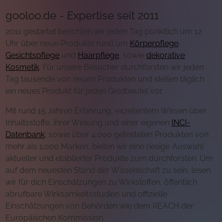
gooloo.de - Expertise seit 2011
2011 gestartet berichten wir jeden Tag pünktlich um 12
Uhr über neue Produkte rund um
Körperpflege
,
Gesichtspflege
und
Haarpflege
, sowie
dekorative
Kosmetik
. Für unsere Besucher durchforsten wir jeden
Tag tausende von neuen Produkten und stellen täglich
ein neues Produkt für jeden Geldbeutel vor.
Mit rund 15 Jahren Erfahrung, exzellentem Wissen über
Inhaltsstoffe, ihrer Wirkung und einer eigenen
INCI-
Datenbank
, sowie über 4.000 getesteten Produkten von
mehr als 1.000 Marken, bieten wir eine riesige Auswahl
aktueller und etablierter Produkte zum durchforsten. Um
auf dem neuesten Stand der Wissenschaft zu sein, lesen
wir für dich Einschätzungen zu Wirkstoffen, öffentlich
abrufbare Wirksamkeitsstudien und offizielle
Einschätzungen von Behörden wie dem REACH der
Europäischen Kommission.