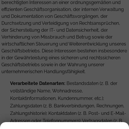
berechtigten Interessen an einer ordnungsgemäßen und
effizienten Geschäftsorganisation, der internen Verwaltung
und Dokumentation von Geschäftsvorgängen, der
Durchsetzung und Verteidigung von Rechtsansprüchen,
der Sicherstellung der IT- und Datensicherheit, der
Verhinderung von Missbrauch und Betrug sowie der
wirtschaftlichen Steuerung und Weiterentwicklung unseres
Geschäftsbetriebs. Diese Interessen bestehen insbesondere
in der Gewährleistung eines sicheren und rechtssicheren
Geschäftsbetriebs sowie in der Wahrung unserer
unternehmerischen Handlungsfähigkeit.
Verarbeitete Datenarten:
Bestandsdaten (z. B. der
vollständige Name, Wohnadresse,
Kontaktinformationen, Kundennummer, etc.);
Zahlungsdaten (z. B. Bankverbindungen, Rechnungen,
Zahlungshistorie); Kontaktdaten (z. B. Post- und E-Mail-
Adressen oder Telefonnummern); Vertragsdaten (z. B.
Vertragsgegenstand, Laufzeit, Kundenkategorie);