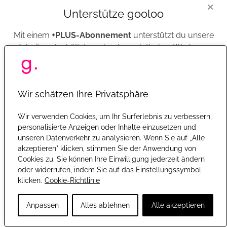
×
Nutzungsdaten (z. B. Seitenaufrufe und Verweildauer,
Unterstütze gooloo
Klickpfade, Nutzungsintensität und -frequenz,
Mit einem
+PLUS-Abonnement
unterstützt du unsere
verwendete Gerätetypen und Betriebssysteme,
Arbeit und erhältst gooloo komplett ohne Werbung.
Interaktionen mit Inhalten und Funktionen). Meta-,
Kommunikations- und Verfahrensdaten (z. B. IP-
Adressen, Zeitangaben, Identifikationsnummern,
Jetzt +PLUS abonnieren
beteiligte Personen).
Wir schätzen Ihre Privatsphäre
Betroffene Personen:
Leistungsempfänger und
Wir verwenden Cookies, um Ihr Surferlebnis zu verbessern,
Oder registriere dich mit einem kostenlosen Konto, um gooloo
Auftraggeber; Interessenten. Geschäfts- und
personalisierte Anzeigen oder Inhalte einzusetzen und
weiter mit Werbung zu nutzen. So kannst Du z.B. einfacher
Vertragspartner.
unseren Datenverkehr zu analysieren. Wenn Sie auf „Alle
kommentieren oder an Gewinnspielen teilnehmen.
akzeptieren" klicken, stimmen Sie der Anwendung von
Zwecke der Verarbeitung und berechtigte
Cookies zu. Sie können Ihre Einwilligung jederzeit ändern
Kostenlos registrieren
Interessen:
Erbringung vertraglicher Leistungen und
oder widerrufen, indem Sie auf das Einstellungssymbol
Erfüllung vertraglicher Pflichten;
klicken.
Cookie-Richtlinie
Sicherheitsmaßnahmen; Kommunikation; Büro- und
Mit
Google
anmelden
Anpassen
Alles ablehnen
Alle akzeptieren
Organisationsverfahren; Organisations- und
Verwaltungsverfahren. Geschäftsprozesse und