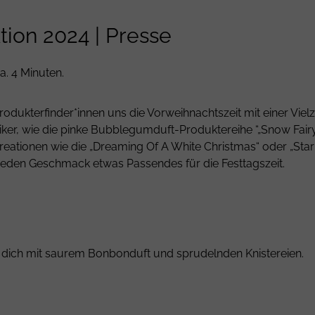
ion 2024 | Presse
a. 4 Minuten.
dukterfinder*innen uns die Vorweihnachtszeit mit einer Vielz
iker, wie die pinke Bubblegumduft-Produktereihe “„Snow Fair
eationen wie die „Dreaming Of A White Christmas“ oder „St
r jeden Geschmack etwas Passendes für die Festtagszeit.
t dich mit saurem Bonbonduft und sprudelnden Knistereien.