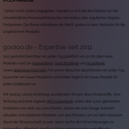
PFLICHTHINWEISE
¹ Sofern nicht anders angegeben, handelt es sich bei den Preisen um die
Unverbindliche Preisempfehlung des Herstellers oder regulierten Abgabe-
Festpreisen. Die Preise inkludieren die MwSt. gooloo ist kein Verkäufer für die
angebotenen Produkte.
gooloo.de - Expertise seit 2011
2011 gestartet berichten wir jeden Tag pünktlich um 12 Uhr über neue
Produkte rund um
Körperpflege
,
Gesichtspflege
und
Haarpflege
,
sowie
dekorative Kosmetik
. Für unsere Besucher durchforsten wir jeden Tag
tausende von neuen Produkten und stellen täglich ein neues Produkt für
jeden Geldbeutel vor.
Mit rund 15 Jahren Erfahrung, exzellentem Wissen über Inhaltsstoffe, ihrer
Wirkung und einer eigenen
INCI-Datenbank
, sowie über 4.000 getesteten
Produkten von mehr als 1.000 Marken, bieten wir eine riesige Auswahl
aktueller und etablierter Produkte zum durchforsten. Um auf dem neuesten
Stand der Wissenschaft zu sein, lesen wir für dich Einschätzungen zu