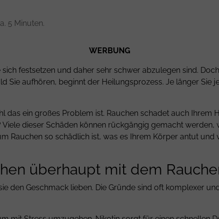
a. 5 Minuten.
WERBUNG
 sich festsetzen und daher sehr schwer abzulegen sind. Doch es
d Sie aufhören, beginnt der Heilungsprozess. Je länger Sie je
l das ein großes Problem ist. Rauchen schadet auch Ihrem He
t? Viele dieser Schäden können rückgängig gemacht werden, 
m Rauchen so schädlich ist, was es Ihrem Körper antut und v
hen überhaupt mit dem Rauche
 sie den Geschmack lieben. Die Gründe sind oft komplexer un
, um mit Stress umzugehen. Nikotin sorgt für einen schnellen 