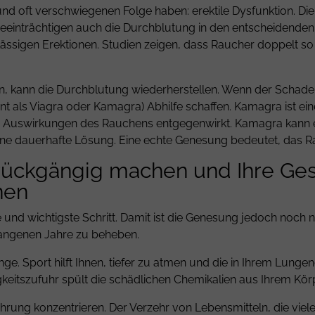
nd oft verschwiegenen Folge haben: erektile Dysfunktion. Di
beeinträchtigen auch die Durchblutung in den entscheidenden
ssigen Erektionen. Studien zeigen, dass Raucher doppelt so h
 kann die Durchblutung wiederherstellen. Wenn der Schaden 
t als Viagra oder Kamagra) Abhilfe schaffen. Kamagra ist ein
n Auswirkungen des Rauchens entgegenwirkt.
Kamagra
kann 
keine dauerhafte Lösung. Eine echte Genesung bedeutet, das
rückgängig machen und Ihre Ge
nen
 und wichtigste Schritt. Damit ist die Genesung jedoch noch 
angenen Jahre zu beheben.
unge. Sport hilft Ihnen, tiefer zu atmen und die in Ihrem Lun
keitszufuhr spült die schädlichen Chemikalien aus Ihrem Körp
ährung konzentrieren. Der Verzehr von Lebensmitteln, die viele