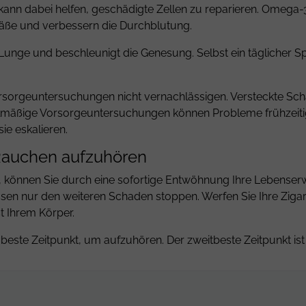
ann dabei helfen, geschädigte Zellen zu reparieren. Omega-3-
fäße und verbessern die Durchblutung.
nge und beschleunigt die Genesung. Selbst ein täglicher S
Vorsorgeuntersuchungen nicht vernachlässigen. Versteckte 
elmäßige Vorsorgeuntersuchungen können Probleme frühzeiti
e eskalieren.
 Rauchen aufzuhören
, können Sie durch eine sofortige Entwöhnung Ihre Lebenserw
ssen nur den weiteren Schaden stoppen. Werfen Sie Ihre Zig
 Ihrem Körper.
beste Zeitpunkt, um aufzuhören. Der zweitbeste Zeitpunkt ist j