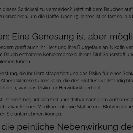
um dieses Schicksal zu vermeiden? Jetzt mit dem
Rauchen auf
u erkranken, um die Hälfte. Nach 15 Jahren ist es fast so, als 
.
n: Eine Genesung ist aber mögli
ndern greift auch Ihr Herz und Ihre Blutgefäße an. Nikotin ver
s im Rauch enthaltene Kohlenmonoxid Ihrem Blut Sauerstoff und
blemen führen.
stung, die Ihr Herz strapaziert und das Risiko für einen Schlag
Atherosklerose führen kann, die den Blutfluss vollständig b
l bilden, was das Risiko für Herzinfarkte erhöht.
t: Ihr Herz beginnt sich fast unmittelbar nach dem Aufhören z
astisch. Zwar können Medikamente wie Statine und Blutverdünn
 den Sie unternehmen können.
 – die peinliche Nebenwirkung d