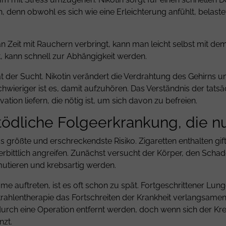
h, denn obwohl es sich wie eine Erleichterung anfühlt, belaste
 Zeit mit Rauchern verbringt, kann man leicht selbst mit d
t, kann schnell zur Abhängigkeit werden.
ität der Sucht. Nikotin verändert die Verdrahtung des Gehirns
chwieriger ist es, damit aufzuhören. Das Verständnis der tat
tion liefern, die nötig ist, um sich davon zu befreien.
tödliche Folgeerkrankung, die nu
rößte und erschreckendste Risiko. Zigaretten enthalten gift
ittlich angreifen. Zunächst versucht der Körper, den Schad
mutieren und krebsartig werden.
uftreten, ist es oft schon zu spät. Fortgeschrittener Lung
hlentherapie das Fortschreiten der Krankheit verlangsamen
rch eine Operation entfernt werden, doch wenn sich der Kreb
nzt.