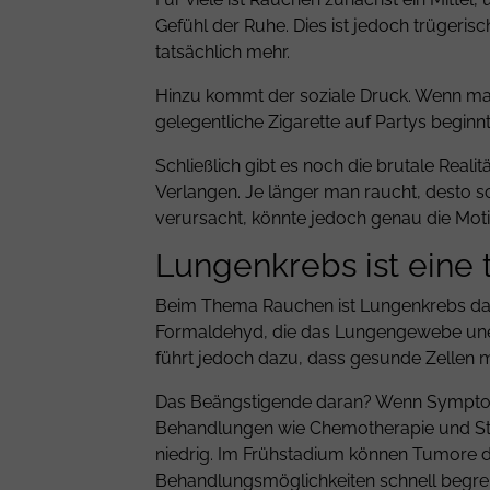
Gefühl der Ruhe. Dies ist jedoch trügerisc
tatsächlich mehr.
Hinzu kommt der soziale Druck. Wenn man
gelegentliche Zigarette auf Partys beginn
Schließlich gibt es noch die brutale Real
Verlangen. Je länger man raucht, desto s
verursacht, könnte jedoch genau die Motiva
Lungenkrebs ist eine 
Beim Thema Rauchen ist Lungenkrebs das g
Formaldehyd, die das Lungengewebe unerb
führt jedoch dazu, dass gesunde Zellen 
Das Beängstigende daran? Wenn Symptome a
Behandlungen wie Chemotherapie und Stra
niedrig. Im Frühstadium können Tumore du
Behandlungsmöglichkeiten schnell begre