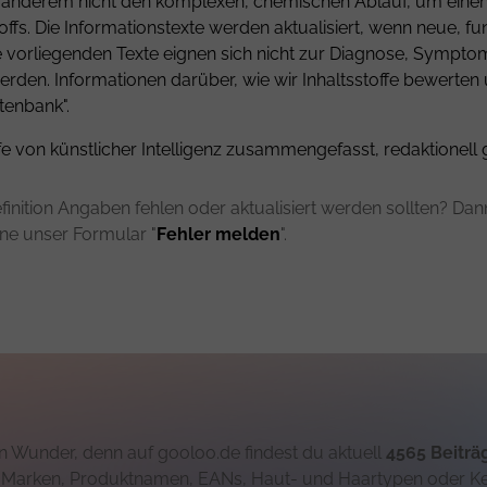
er anderem nicht den komplexen, chemischen Ablauf, um einen 
fs. Die Informationstexte werden aktualisiert, wenn neue, fu
ie vorliegenden Texte eignen sich nicht zur Diagnose, Sympt
rden. Informationen darüber, wie wir Inhaltsstoffe bewerten
tenbank".
fe von künstlicher Intelligenz zusammengefasst, redaktionell 
finition Angaben fehlen oder aktualisiert werden sollten? Dann 
rne unser Formular "
Fehler melden
".
 Wunder, denn auf gooloo.de findest du aktuell
4565 Beiträ
h Marken, Produktnamen, EANs, Haut- und Haartypen oder K