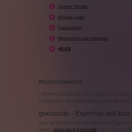
Unsere Partner
Affiliate-Links
Transparenz
Mitmachen und mitwirken
+PLUS
PFLICHTHINWEISE
¹ Sofern nicht anders angegeben, handelt 
Festpreisen. Die Preise inkludieren die MwS
gooloo.de - Expertise seit 2011
2011 gestartet berichten wir jeden Tag pü
sowie
dekorative Kosmetik
. Für unsere Be