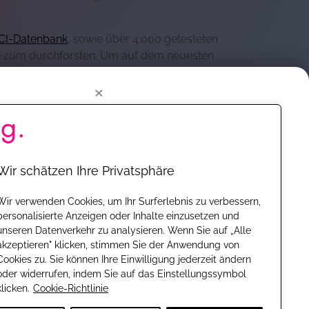
CI-Datenbank
, sowie über 4.000 getesteten
kte zum durchforsten. Um auf dem neuesten
irksamkeitsstudien und offizielle
×
d Industrie zusammen, um regelmäßig neue
loo komplett ohne
ken, Konzepte und Formeln wie möglich
nsere Meinung bleibt echt und unbezahlt.
entgeltlich. Finanziert werden wir durch
Wir schätzen Ihre Privatsphäre
Wir verwenden Cookies, um Ihr Surferlebnis zu verbessern,
ts transparent aufgezeigt haben, wie wir
personalisierte Anzeigen oder Inhalte einzusetzen und
rfür finden Nutzer seit 2018 im unteren
unseren Datenverkehr zu analysieren. Wenn Sie auf „Alle
s Produkt selbst gekauft haben oder uns
akzeptieren" klicken, stimmen Sie der Anwendung von
en. So kannst Du z.B.
Cookies zu. Sie können Ihre Einwilligung jederzeit ändern
oder widerrufen, indem Sie auf das Einstellungssymbol
. Heute testen wir ein riesiges Spektrum
klicken.
Cookie-Richtlinie
ich
vegane Kosmetik
an.