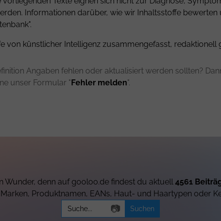
ie vorliegenden Texte eignen sich nicht zur Diagnose, Sympt
rden. Informationen darüber, wie wir Inhaltsstoffe bewerten
tenbank".
fe von künstlicher Intelligenz zusammengefasst, redaktionell 
finition Angaben fehlen oder aktualisiert werden sollten? Dann 
rne unser Formular "
Fehler melden
".
n Wunder, denn auf gooloo.de findest du aktuell
4561 Beiträ
h Marken, Produktnamen, EANs, Haut- und Haartypen oder K
Search
📷
for: