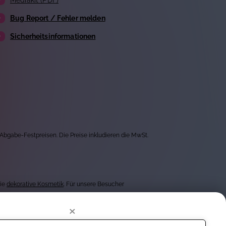
Mediakit (PDF)
Bug Report / Fehler melden
Sicherheitsinformationen
 Abgabe-Festpreisen. Die Preise inkludieren die MwSt.
wie
dekorative Kosmetik
. Für unsere Besucher
×
getesteten Produkten von mehr als 1.000 Marken, bieten