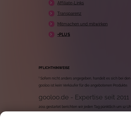
Affiliate-Links
Transparenz
Mitmachen und mitwirken
+PLUS
PFLICHTHINWEISE
¹ Sofern nicht anders angegeben, handelt es sich bei den
gooloo ist kein Verkäufer für die angebotenen Produkte.
gooloo.de - Expertise seit 2011
2011 gestartet berichten wir jeden Tag pünktlich um 12 
durchforsten wir jeden Tag tausende von neuen Produkten 
Mit rund 15 Jahren Erfahrung, exzellentem Wissen über In