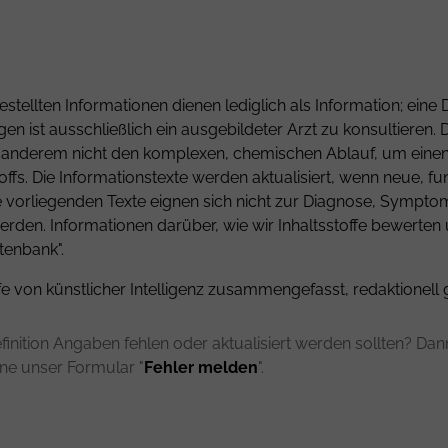
estellten Informationen dienen lediglich als Information; ei
gen ist ausschließlich ein ausgebildeter Arzt zu konsultiere
er anderem nicht den komplexen, chemischen Ablauf, um einen 
fs. Die Informationstexte werden aktualisiert, wenn neue, fu
ie vorliegenden Texte eignen sich nicht zur Diagnose, Sympt
rden. Informationen darüber, wie wir Inhaltsstoffe bewerten
tenbank".
fe von künstlicher Intelligenz zusammengefasst, redaktionell 
finition Angaben fehlen oder aktualisiert werden sollten? Dann 
rne unser Formular "
Fehler melden
".