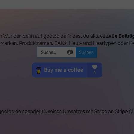
 Wunder, denn auf gooloo.de findest du aktuell
4565 Beiträ
h Marken, Produktnamen, EANs, Haut- und Haartypen oder K
Search
📷
for:
ooloo.de spendet 1% seines Umsatzes mit Stripe an Stripe Cl