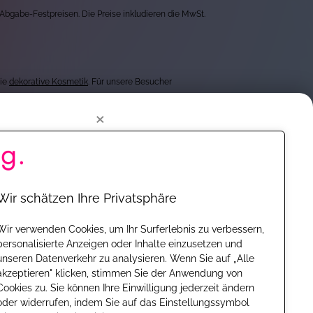
 Abgabe-Festpreisen. Die Preise inkludieren die MwSt.
wie
dekorative Kosmetik
. Für unsere Besucher
×
getesteten Produkten von mehr als 1.000 Marken, bieten
wir für dich Einschätzungen zu Wirkstoffen, öffentlich
loo komplett ohne
ig neue Produkte und Formeln vorstellen zu können.
Wir schätzen Ihre Privatsphäre
unserer Partner gar nicht möglich. Dabei ist eines ganz
und überall unentgeltlich. Finanziert werden wir durch
Wir verwenden Cookies, um Ihr Surferlebnis zu verbessern,
personalisierte Anzeigen oder Inhalte einzusetzen und
wie wir an das vorgestellte Produkt gekommen sind - ob
unseren Datenverkehr zu analysieren. Wenn Sie auf „Alle
akzeptieren" klicken, stimmen Sie der Anwendung von
n "Wichtige Hinweise", in dem wir klar darstellen, ob wir
en. So kannst Du z.B.
Cookies zu. Sie können Ihre Einwilligung jederzeit ändern
oder widerrufen, indem Sie auf das Einstellungssymbol