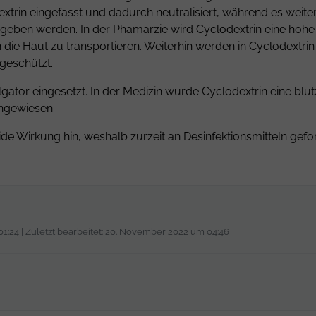
in eingefasst und dadurch neutralisiert, während es weiterh
gegeben werden. In der Phamarzie wird Cyclodextrin eine hoh
in die Haut zu transportieren. Weiterhin werden in Cyclodextri
 geschützt.
lgator eingesetzt. In der Medizin wurde Cyclodextrin eine b
chgewiesen.
ide Wirkung hin, weshalb zurzeit an Desinfektionsmitteln gefor
01:24 | Zuletzt bearbeitet: 20. November 2022 um 04:46