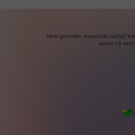
Nicht gefunden, wonach du suchst? Kein
kannst z.B. nac
g