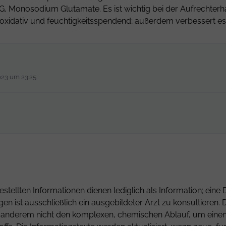
, Monosodium Glutamate. Es ist wichtig bei der Aufrechterha
idativ und feuchtigkeitsspendend; außerdem verbessert es d
023 um 23:25
estellten Informationen dienen lediglich als Information; ei
gen ist ausschließlich ein ausgebildeter Arzt zu konsultiere
er anderem nicht den komplexen, chemischen Ablauf, um einen 