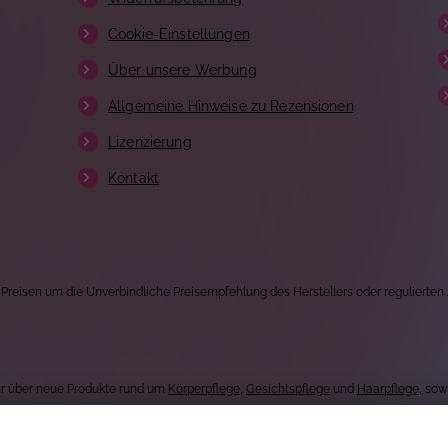
Cookie-Einstellungen
Über unsere Werbung
Allgemeine Hinweise zu Rezensionen
Lizenzierung
Kontakt
 Preisen um die Unverbindliche Preisempfehlung des Herstellers oder regulierten
Uhr über neue Produkte rund um
Körperpflege
,
Gesichtspflege
und
Haarpflege
, so
und stellen täglich ein neues Produkt für jeden Geldbeutel vor.