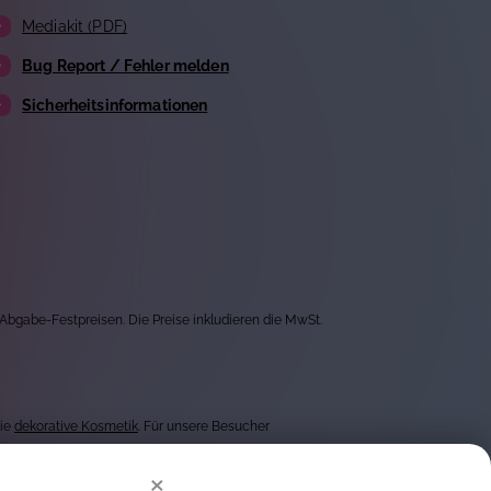
Mediakit (PDF)
Bug Report / Fehler melden
Sicherheitsinformationen
 Abgabe-Festpreisen. Die Preise inkludieren die MwSt.
wie
dekorative Kosmetik
. Für unsere Besucher
×