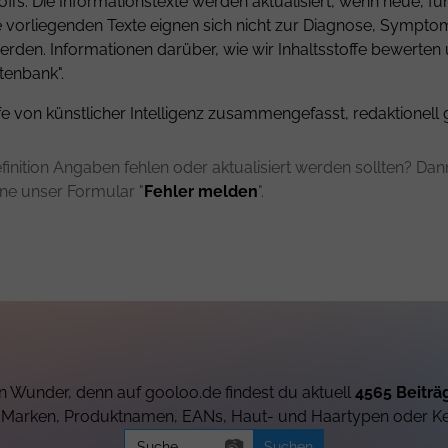
fs. Die Informationstexte werden aktualisiert, wenn neue, fu
ie vorliegenden Texte eignen sich nicht zur Diagnose, Sympt
rden. Informationen darüber, wie wir Inhaltsstoffe bewerten
tenbank".
fe von künstlicher Intelligenz zusammengefasst, redaktionell 
finition Angaben fehlen oder aktualisiert werden sollten? Dann 
rne unser Formular "
Fehler melden
".
 Wunder, denn auf gooloo.de findest du aktuell
4565 Beiträ
h Marken, Produktnamen, EANs, Haut- und Haartypen oder K
Search
📷