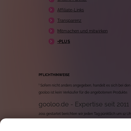
Affiliate-Links
Transparenz
Mitmachen und mitwirken
+PLUS
PFLICHTHINWEISE
¹ Sofern nicht anders angegeben, handelt es sich bei den
gooloo ist kein Verkäufer für die angebotenen Produkte.
gooloo.de - Expertise seit 2011
2011 gestartet berichten wir jeden Tag pünktlich um 12 
durchforsten wir jeden Tag tausende von neuen Produkten 