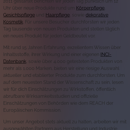
2011 gestartet berichten wir jeden Tag pünktlich um 12
Uhr über neue Produkte rund um
Körperpflege
,
Gesichtspflege
und
Haarpflege
, sowie
dekorative
Kosmetik
. Für unsere Besucher durchforsten wir jeden
Tag tausende von neuen Produkten und stellen täglich
ein neues Produkt für jeden Geldbeutel vor.
Mit rund 15 Jahren Erfahrung, exzellentem Wissen über
Inhaltsstoffe, ihrer Wirkung und einer eigenen
INCI-
Datenbank
, sowie über 4.000 getesteten Produkten von
mehr als 1.000 Marken, bieten wir eine riesige Auswahl
aktueller und etablierter Produkte zum durchforsten. Um
auf dem neuesten Stand der Wissenschaft zu sein, lesen
wir für dich Einschätzungen zu Wirkstoffen, öffentlich
abrufbare Wirksamkeitsstudien und offizielle
Einschätzungen von Behörden wie dem REACH der
Europäischen Kommission.
Um unser Angebot stets aktuell zu halten, arbeiten wir mit
ausgewählten Partnern aus Herstellung und Industrie