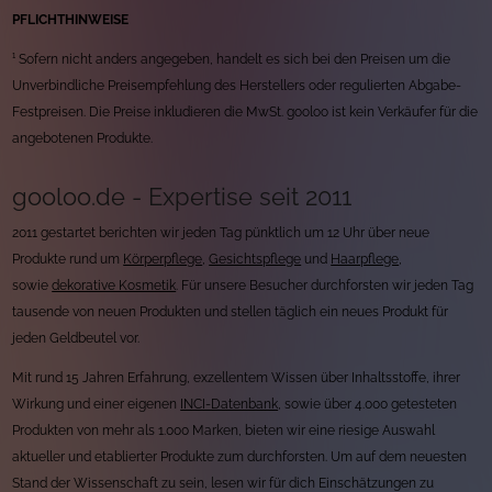
PFLICHTHINWEISE
¹ Sofern nicht anders angegeben, handelt es sich bei den Preisen um die
Unverbindliche Preisempfehlung des Herstellers oder regulierten Abgabe-
Festpreisen. Die Preise inkludieren die MwSt. gooloo ist kein Verkäufer für die
angebotenen Produkte.
gooloo.de - Expertise seit 2011
2011 gestartet berichten wir jeden Tag pünktlich um 12 Uhr über neue
Produkte rund um
Körperpflege
,
Gesichtspflege
und
Haarpflege
,
sowie
dekorative Kosmetik
. Für unsere Besucher durchforsten wir jeden Tag
tausende von neuen Produkten und stellen täglich ein neues Produkt für
jeden Geldbeutel vor.
Mit rund 15 Jahren Erfahrung, exzellentem Wissen über Inhaltsstoffe, ihrer
Wirkung und einer eigenen
INCI-Datenbank
, sowie über 4.000 getesteten
Produkten von mehr als 1.000 Marken, bieten wir eine riesige Auswahl
aktueller und etablierter Produkte zum durchforsten. Um auf dem neuesten
Stand der Wissenschaft zu sein, lesen wir für dich Einschätzungen zu