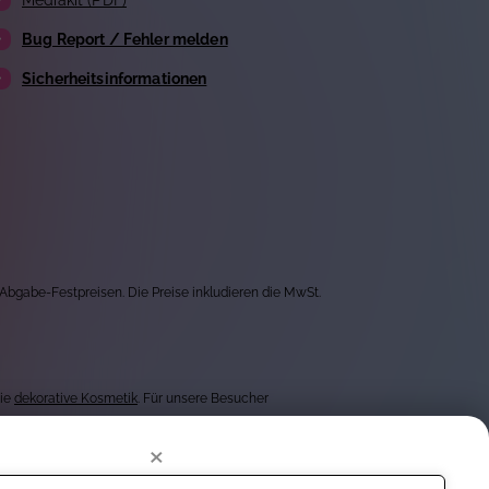
Mediakit (PDF)
Bug Report / Fehler melden
Sicherheitsinformationen
 Abgabe-Festpreisen. Die Preise inkludieren die MwSt.
wie
dekorative Kosmetik
. Für unsere Besucher
×
getesteten Produkten von mehr als 1.000 Marken, bieten