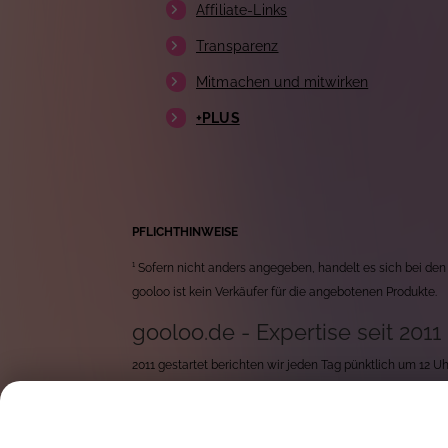
Affiliate-Links
Transparenz
Mitmachen und mitwirken
+PLUS
PFLICHTHINWEISE
¹ Sofern nicht anders angegeben, handelt es sich bei den
gooloo ist kein Verkäufer für die angebotenen Produkte.
gooloo.de - Expertise seit 2011
2011 gestartet berichten wir jeden Tag pünktlich um 12 
durchforsten wir jeden Tag tausende von neuen Produkten 
Mit rund 15 Jahren Erfahrung, exzellentem Wissen über In