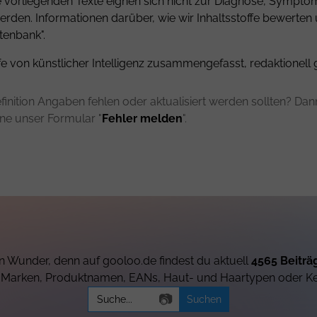
ie vorliegenden Texte eignen sich nicht zur Diagnose, Sympt
rden. Informationen darüber, wie wir Inhaltsstoffe bewerten
tenbank".
fe von künstlicher Intelligenz zusammengefasst, redaktionell 
finition Angaben fehlen oder aktualisiert werden sollten? Dann 
rne unser Formular "
Fehler melden
".
 Wunder, denn auf gooloo.de findest du aktuell
4565 Beiträ
h Marken, Produktnamen, EANs, Haut- und Haartypen oder K
Search
📷
for: