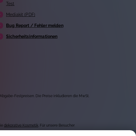
Test
Mediakit (PDF)
Bug Report / Fehler melden
Sicherheitsinformationen
 Abgabe-Festpreisen. Die Preise inkludieren die MwSt.
wie
dekorative Kosmetik
. Für unsere Besucher