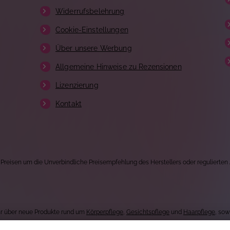
Widerrufsbelehrung
Cookie-Einstellungen
Über unsere Werbung
Allgemeine Hinweise zu Rezensionen
Lizenzierung
Kontakt
 Preisen um die Unverbindliche Preisempfehlung des Herstellers oder regulierten
Uhr über neue Produkte rund um
Körperpflege
,
Gesichtspflege
und
Haarpflege
, so
und stellen täglich ein neues Produkt für jeden Geldbeutel vor.