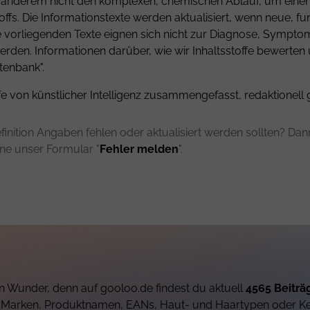
er anderem nicht den komplexen, chemischen Ablauf, um einen 
fs. Die Informationstexte werden aktualisiert, wenn neue, fu
ie vorliegenden Texte eignen sich nicht zur Diagnose, Sympt
rden. Informationen darüber, wie wir Inhaltsstoffe bewerten
tenbank".
fe von künstlicher Intelligenz zusammengefasst, redaktionell 
finition Angaben fehlen oder aktualisiert werden sollten? Dann 
rne unser Formular "
Fehler melden
".
 Wunder, denn auf gooloo.de findest du aktuell
4565 Beiträ
h Marken, Produktnamen, EANs, Haut- und Haartypen oder K