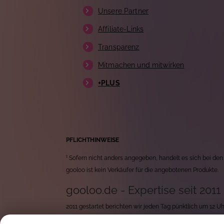
Unsere Partner
Affiliate-Links
Transparenz
Mitmachen und mitwirken
+PLUS
PFLICHTHINWEISE
¹ Sofern nicht anders angegeben, handelt es sich bei den
gooloo ist kein Verkäufer für die angebotenen Produkte.
gooloo.de - Expertise seit 2011
2011 gestartet berichten wir jeden Tag pünktlich um 12 
durchforsten wir jeden Tag tausende von neuen Produkten 