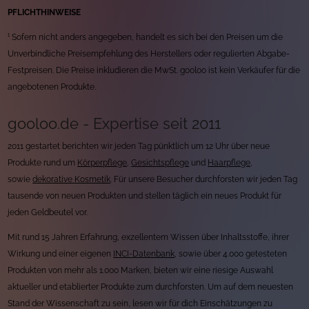
PFLICHTHINWEISE
¹ Sofern nicht anders angegeben, handelt es sich bei den Preisen um die
Unverbindliche Preisempfehlung des Herstellers oder regulierten Abgabe-
Festpreisen. Die Preise inkludieren die MwSt. gooloo ist kein Verkäufer für die
angebotenen Produkte.
gooloo.de - Expertise seit 2011
2011 gestartet berichten wir jeden Tag pünktlich um 12 Uhr über neue
Produkte rund um
Körperpflege
,
Gesichtspflege
und
Haarpflege
,
sowie
dekorative Kosmetik
. Für unsere Besucher durchforsten wir jeden Tag
tausende von neuen Produkten und stellen täglich ein neues Produkt für
jeden Geldbeutel vor.
Mit rund 15 Jahren Erfahrung, exzellentem Wissen über Inhaltsstoffe, ihrer
Wirkung und einer eigenen
INCI-Datenbank
, sowie über 4.000 getesteten
Produkten von mehr als 1.000 Marken, bieten wir eine riesige Auswahl
aktueller und etablierter Produkte zum durchforsten. Um auf dem neuesten
Stand der Wissenschaft zu sein, lesen wir für dich Einschätzungen zu