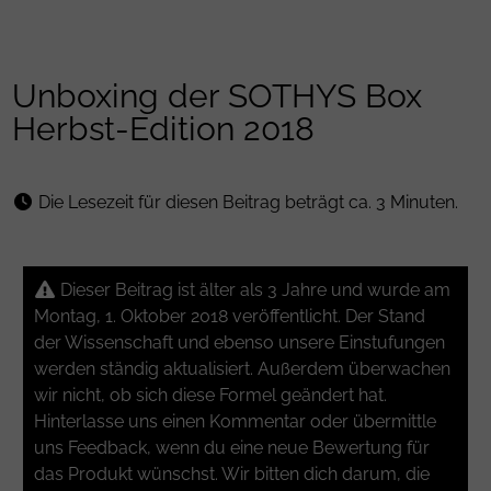
Unboxing der SOTHYS Box
Herbst-Edition 2018
Die Lesezeit für diesen Beitrag beträgt ca. 3 Minuten.
Dieser Beitrag ist älter als 3 Jahre und wurde am
Montag, 1. Oktober 2018 veröffentlicht. Der Stand
der Wissenschaft und ebenso unsere Einstufungen
werden ständig aktualisiert. Außerdem überwachen
wir nicht, ob sich diese Formel geändert hat.
Hinterlasse uns einen Kommentar oder übermittle
uns Feedback, wenn du eine neue Bewertung für
das Produkt wünschst. Wir bitten dich darum, die