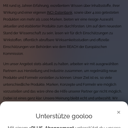
Mit rund 15 Jahren Erfahrung, exzellentem Wissen über Inhaltsstoffe, ihrer
Wirkung und einer eigenen
INCI-Datenbank
, sowie über 4.000 getesteten
Produkten von mehr als 1.000 Marken, bieten wir eine riesige Auswahl
aktueller und etablierter Produkte zum durchforsten. Um auf dem neuesten
Stand der Wissenschaft zu sein, lesen wir für dich Einschätzungen zu
Wirkstoffen, öffentlich abrufbare Wirksamkeitsstudien und offizielle
Einschätzungen von Behörden wie dem REACH der Europäischen
Kommission.
Um unser Angebot stets aktuell zu halten, arbeiten wir mit ausgewählten
Partnern aus Herstellung und Industrie zusammen, um regelmäßig neue
Produkte und Formeln vorstellen zu können. Unser Ziel ist es, so viele
unterschiedliche Produkte, Marken, Konzepte und Formeln wie möglich
vorzustellen und das wäre ohne die Hilfe unserer Partner gar nicht möglich.
Dabei ist eines ganz klar: Unsere Meinung bleibt echt und unbezahlt. Wir
haben strenge Regeln rund um unseren Umgang mit Unternehmen und
×
arbeiten immer und überall unentgeltlich. Finanziert werden wir durch
Unterstütze gooloo
markenunabhängige Werbung, sowie Beiträgen unserer
+PLUS
-Mitglieder.