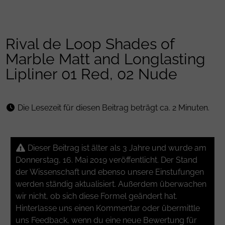
Rival de Loop Shades of
Marble Matt and Longlasting
Lipliner 01 Red, 02 Nude
Die Lesezeit für diesen Beitrag beträgt ca. 2 Minuten.
Dieser Beitrag ist älter als 3 Jahre und wurde am
Donnerstag, 16. Mai 2019 veröffentlicht. Der Stand
der Wissenschaft und ebenso unsere Einstufungen
werden ständig aktualisiert. Außerdem überwachen
wir nicht, ob sich diese Formel geändert hat.
Hinterlasse uns einen Kommentar oder übermittle
uns Feedback, wenn du eine neue Bewertung für