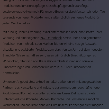
2011 gestartet berichten wir jeden Tag pünktlich um 12 Uhr über neue
Produkte rund um
Körperpflege
,
Gesichtspflege
und
Haarpflege
,
sowie
dekorative Kosmetik
. Für unsere Besucher durchforsten wir jeden Tag
tausende von neuen Produkten und stellen täglich ein neues Produkt für
jeden Geldbeutel vor.
Mit rund 15 Jahren Erfahrung, exzellentem Wissen über Inhaltsstoffe, ihrer
Wirkung und einer eigenen
INCI-Datenbank
, sowie über 4.000 getesteten
Produkten von mehr als 1.000 Marken, bieten wir eine riesige Auswahl
aktueller und etablierter Produkte zum durchforsten. Um auf dem neuesten
Stand der Wissenschaft zu sein, lesen wir für dich Einschätzungen zu
Wirkstoffen, öffentlich abrufbare Wirksamkeitsstudien und offizielle
Einschätzungen von Behörden wie dem REACH der Europäischen
Kommission.
Um unser Angebot stets aktuell zu halten, arbeiten wir mit ausgewählten
Partnern aus Herstellung und Industrie zusammen, um regelmäßig neue
Produkte und Formeln vorstellen zu können. Unser Ziel ist es, so viele
unterschiedliche Produkte, Marken, Konzepte und Formeln wie möglich
vorzustellen und das wäre ohne die Hilfe unserer Partner gar nicht möglich.