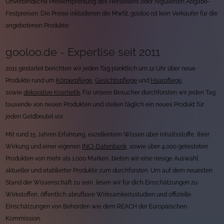
Unverbindliche Preisempfehlung des Herstellers oder regulierten Abgabe-
Festpreisen. Die Preise inkludieren die MwSt. gooloo ist kein Verkäufer für die
angebotenen Produkte.
gooloo.de - Expertise seit 2011
2011 gestartet berichten wir jeden Tag pünktlich um 12 Uhr über neue
Produkte rund um
Körperpflege
,
Gesichtspflege
und
Haarpflege
,
sowie
dekorative Kosmetik
. Für unsere Besucher durchforsten wir jeden Tag
tausende von neuen Produkten und stellen täglich ein neues Produkt für
jeden Geldbeutel vor.
Mit rund 15 Jahren Erfahrung, exzellentem Wissen über Inhaltsstoffe, ihrer
Wirkung und einer eigenen
INCI-Datenbank
, sowie über 4.000 getesteten
Produkten von mehr als 1.000 Marken, bieten wir eine riesige Auswahl
aktueller und etablierter Produkte zum durchforsten. Um auf dem neuesten
Stand der Wissenschaft zu sein, lesen wir für dich Einschätzungen zu
Wirkstoffen, öffentlich abrufbare Wirksamkeitsstudien und offizielle
Einschätzungen von Behörden wie dem REACH der Europäischen
Kommission.