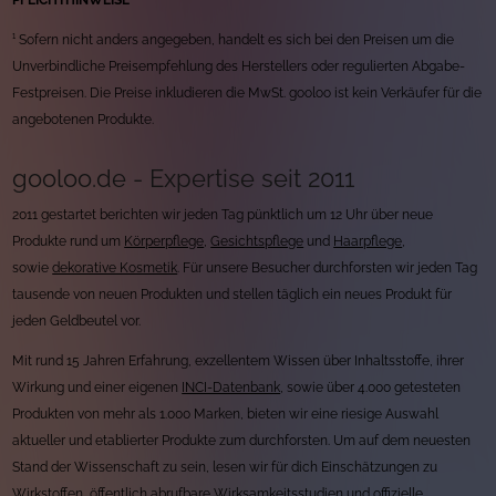
PFLICHTHINWEISE
¹ Sofern nicht anders angegeben, handelt es sich bei den Preisen um die
Unverbindliche Preisempfehlung des Herstellers oder regulierten Abgabe-
Festpreisen. Die Preise inkludieren die MwSt. gooloo ist kein Verkäufer für die
angebotenen Produkte.
gooloo.de - Expertise seit 2011
2011 gestartet berichten wir jeden Tag pünktlich um 12 Uhr über neue
Produkte rund um
Körperpflege
,
Gesichtspflege
und
Haarpflege
,
sowie
dekorative Kosmetik
. Für unsere Besucher durchforsten wir jeden Tag
tausende von neuen Produkten und stellen täglich ein neues Produkt für
jeden Geldbeutel vor.
Mit rund 15 Jahren Erfahrung, exzellentem Wissen über Inhaltsstoffe, ihrer
Wirkung und einer eigenen
INCI-Datenbank
, sowie über 4.000 getesteten
Produkten von mehr als 1.000 Marken, bieten wir eine riesige Auswahl
aktueller und etablierter Produkte zum durchforsten. Um auf dem neuesten
Stand der Wissenschaft zu sein, lesen wir für dich Einschätzungen zu
Wirkstoffen, öffentlich abrufbare Wirksamkeitsstudien und offizielle