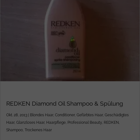
REDKEN Diamond Oil Shampoo & Spülung
Okt. 28, 2013
|
Blondes Haar
,
Conditioner
,
Gefärbtes Haar
,
Geschädigtes
Haar
,
Glanzloses Haar
,
Haarpflege
,
Professional Beauty
,
REDKEN
,
Shampoo
,
Trockenes Haar