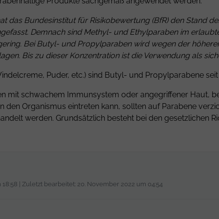
arabenhaltige Produkte sachgemäß angewendet werden.
at das Bundesinstitut für Risikobewertung (BfR) den Stand de
gefasst. Demnach sind Methyl- und
Ethylparaben
im erlaubte
gering. Bei Butyl- und
Propylparaben
wird wegen der höheren
gen. Bis zu dieser Konzentration ist die Verwendung als sic
indelcreme, Puder, etc.) sind Butyl- und Propylparabene seit
hen mit schwachem Immunsystem oder angegriffener Haut, bei
 in den Organismus eintreten kann, sollten auf Parabene verzi
handelt werden. Grundsätzlich besteht bei den gesetzlichen 
m 18:58 | Zuletzt bearbeitet: 20. November 2022 um 04:54