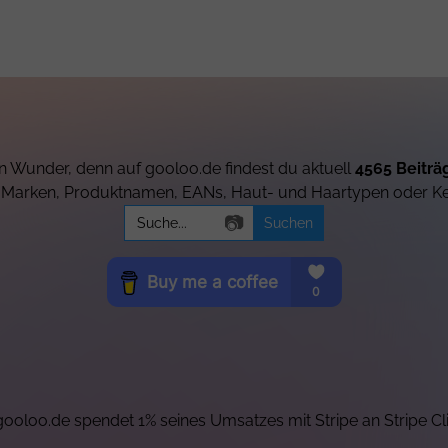
 Wunder, denn auf gooloo.de findest du aktuell
4565 Beiträ
h Marken, Produktnamen, EANs, Haut- und Haartypen oder K
Search
📷
for:
ooloo.de spendet 1% seines Umsatzes mit Stripe an Stripe Cl