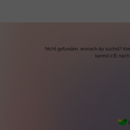
Nicht gefunden, wonach du suchst? Kein
kannst z.B. nac
g