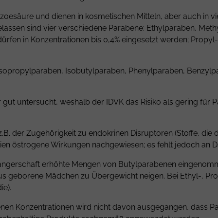
oesäure und dienen in kosmetischen Mitteln, aber auch in v
elassen sind vier verschiedene Parabene:
Ethylparaben
,
Meth
ürfen in Konzentrationen bis 0,4% eingesetzt werden; Propyl
Isopropylparaben,
Isobutylparaben
, Phenylparaben, Benzylp
 gut untersucht, weshalb der IDVK das Risiko als gering für 
.B. der Zugehörigkeit zu endokrinen Disruptoren (Stoffe, die
ien östrogene Wirkungen nachgewiesen; es fehlt jedoch an Da
chwangerschaft erhöhte Mengen von Butylparabenen eingenom
s geborene Mädchen zu Übergewicht neigen. Bei Ethyl-, Pr
die
).
enen Konzentrationen wird nicht davon ausgegangen, dass P