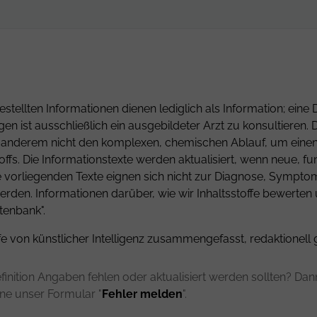
estellten Informationen dienen lediglich als Information; ei
gen ist ausschließlich ein ausgebildeter Arzt zu konsultiere
er anderem nicht den komplexen, chemischen Ablauf, um einen 
fs. Die Informationstexte werden aktualisiert, wenn neue, fu
ie vorliegenden Texte eignen sich nicht zur Diagnose, Sympt
rden. Informationen darüber, wie wir Inhaltsstoffe bewerten
tenbank".
fe von künstlicher Intelligenz zusammengefasst, redaktionell 
finition Angaben fehlen oder aktualisiert werden sollten? Dann 
rne unser Formular "
Fehler melden
".