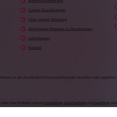
Widerrufsbelehrung
Cookie-Einstellungen
Über unsere Werbung
Allgemeine Hinweise zu Rezensionen
Lizenzierung
Kontakt
 Preisen um die Unverbindliche Preisempfehlung des Herstellers oder regulierten
Uhr über neue Produkte rund um
Körperpflege
,
Gesichtspflege
und
Haarpflege
, so
und stellen täglich ein neues Produkt für jeden Geldbeutel vor.