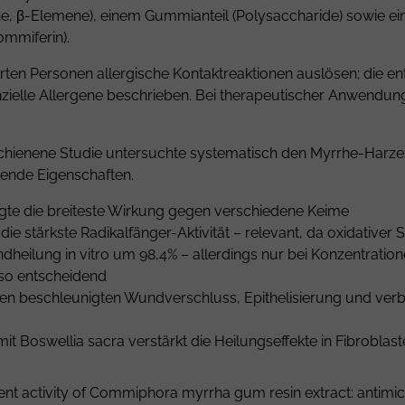
e, β-Elemene), einem Gummianteil (Polysaccharide) sowie ein
mmiferin).
erten Personen allergische Kontaktreaktionen auslösen; die en
ielle Allergene beschrieben. Bei therapeutischer Anwendung 
 erschienene Studie untersuchte systematisch den Myrrhe-Har
lende Eigenschaften.
zeigte die breiteste Wirkung gegen verschiedene Keime
e die stärkste Radikalfänger-Aktivität – relevant, da oxidativ
dheilung in vitro um 98,4% – allerdings nur bei Konzentratio
also entscheidend
en beschleunigten Wundverschluss, Epithelisierung und verbes
t Boswellia sacra verstärkt die Heilungseffekte in Fibroblas
tent activity of Commiphora myrrha gum resin extract: antimi