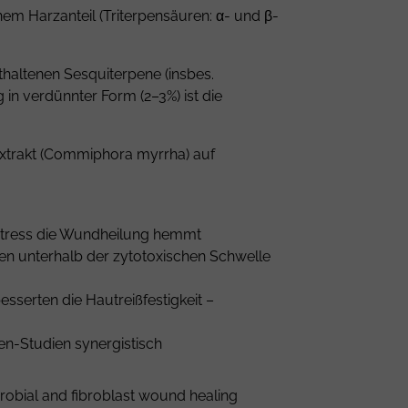
em Harzanteil (Triterpensäuren: α- und β-
thaltenen Sesquiterpene (insbes.
in verdünnter Form (2–3%) ist die
zextrakt (Commiphora myrrha) auf
er Stress die Wundheilung hemmt
nen unterhalb der zytotoxischen Schwelle
serten die Hautreißfestigkeit –
ten-Studien synergistisch
crobial and fibroblast wound healing