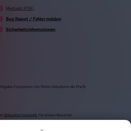
Mediakit (PDF)
Bug Report / Fehler melden
Sicherheitsinformationen
 Abgabe-Festpreisen. Die Preise inkludieren die MwSt.
wie
dekorative Kosmetik
. Für unsere Besucher
×