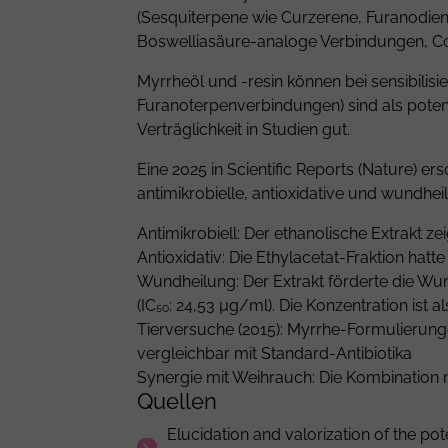
(Sesquiterpene wie Curzerene, Furanodien
Boswelliasäure-analoge Verbindungen, Co
Myrrheöl und -resin können bei sensibilisi
Furanoterpenverbindungen) sind als potenz
Verträglichkeit in Studien gut.
Eine 2025 in Scientific Reports (Nature)
antimikrobielle, antioxidative und wundhei
Antimikrobiell: Der ethanolische Extrakt 
Antioxidativ: Die Ethylacetat-Fraktion hatt
Wundheilung: Der Extrakt förderte die Wun
(IC₅₀: 24,53 µg/ml). Die Konzentration ist 
Tierversuche (2015): Myrrhe-Formulierung
vergleichbar mit Standard-Antibiotika
Synergie mit Weihrauch: Die Kombination mi
Quellen
Elucidation and valorization of the po