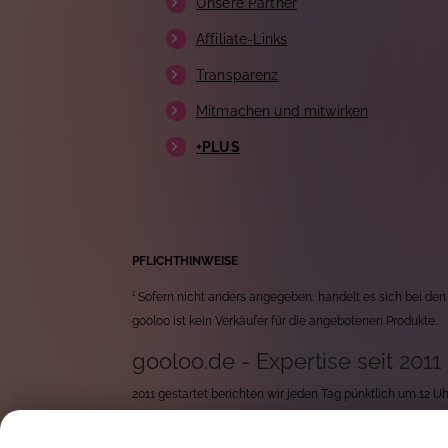
Unsere Partner
Affiliate-Links
Transparenz
Mitmachen und mitwirken
+PLUS
PFLICHTHINWEISE
¹ Sofern nicht anders angegeben, handelt es sich bei den
gooloo ist kein Verkäufer für die angebotenen Produkte.
gooloo.de - Expertise seit 2011
2011 gestartet berichten wir jeden Tag pünktlich um 12 
durchforsten wir jeden Tag tausende von neuen Produkten 