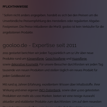
PFLICHTHINWEISE
¹ Sofern nicht anders angegeben, handelt es sich bei den Preisen um die
Unverbindliche Preisempfehlung des Herstellers oder regulierten Abgabe-
Festpreisen. Die Preise inkludieren die MwSt. gooloo ist kein Verkäufer für die
angebotenen Produkte.
gooloo.de - Expertise seit 2011
2011 gestartet berichten wir jeden Tag pünktlich um 12 Uhr über neue
Produkte rund um
Körperpflege
,
Gesichtspflege
und
Haarpflege
,
sowie
dekorative Kosmetik
. Für unsere Besucher durchforsten wir jeden Tag
tausende von neuen Produkten und stellen täglich ein neues Produkt für
jeden Geldbeutel vor.
Mit rund 15 Jahren Erfahrung, exzellentem Wissen über Inhaltsstoffe, ihrer
Wirkung und einer eigenen
INCI-Datenbank
, sowie über 4.000 getesteten
Produkten von mehr als 1.000 Marken, bieten wir eine riesige Auswahl
aktueller und etablierter Produkte zum durchforsten. Um auf dem neuesten