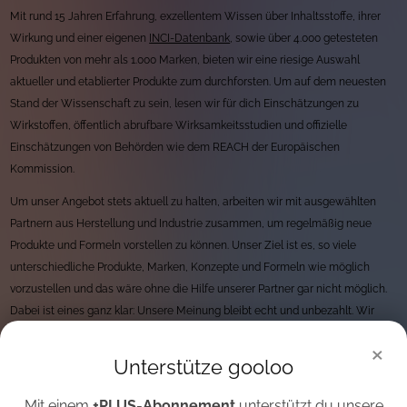
Mit rund 15 Jahren Erfahrung, exzellentem Wissen über Inhaltsstoffe, ihrer
Wirkung und einer eigenen
INCI-Datenbank
, sowie über 4.000 getesteten
Produkten von mehr als 1.000 Marken, bieten wir eine riesige Auswahl
aktueller und etablierter Produkte zum durchforsten. Um auf dem neuesten
Stand der Wissenschaft zu sein, lesen wir für dich Einschätzungen zu
Wirkstoffen, öffentlich abrufbare Wirksamkeitsstudien und offizielle
Einschätzungen von Behörden wie dem REACH der Europäischen
Kommission.
Um unser Angebot stets aktuell zu halten, arbeiten wir mit ausgewählten
Partnern aus Herstellung und Industrie zusammen, um regelmäßig neue
Produkte und Formeln vorstellen zu können. Unser Ziel ist es, so viele
unterschiedliche Produkte, Marken, Konzepte und Formeln wie möglich
vorzustellen und das wäre ohne die Hilfe unserer Partner gar nicht möglich.
Dabei ist eines ganz klar: Unsere Meinung bleibt echt und unbezahlt. Wir
haben strenge Regeln rund um unseren Umgang mit Unternehmen und
×
arbeiten immer und überall unentgeltlich. Finanziert werden wir durch
Unterstütze gooloo
markenunabhängige Werbung, sowie Beiträgen unserer
+PLUS
-Mitglieder.
Mit einem
+PLUS-Abonnement
unterstützt du unsere