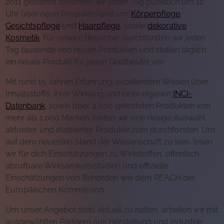
2011 gestartet berichten wir jeden Tag pünktlich um 12
Uhr über neue Produkte rund um
Körperpflege
,
Gesichtspflege
und
Haarpflege
, sowie
dekorative
Kosmetik
. Für unsere Besucher durchforsten wir jeden
Tag tausende von neuen Produkten und stellen täglich
ein neues Produkt für jeden Geldbeutel vor.
Mit rund 15 Jahren Erfahrung, exzellentem Wissen über
Inhaltsstoffe, ihrer Wirkung und einer eigenen
INCI-
Datenbank
, sowie über 4.000 getesteten Produkten von
mehr als 1.000 Marken, bieten wir eine riesige Auswahl
aktueller und etablierter Produkte zum durchforsten. Um
auf dem neuesten Stand der Wissenschaft zu sein, lesen
wir für dich Einschätzungen zu Wirkstoffen, öffentlich
abrufbare Wirksamkeitsstudien und offizielle
Einschätzungen von Behörden wie dem REACH der
Europäischen Kommission.
Um unser Angebot stets aktuell zu halten, arbeiten wir mit
ausgewählten Partnern aus Herstellung und Industrie