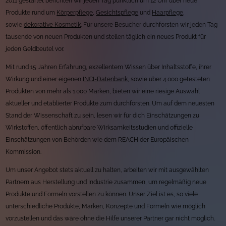
2011 gestartet berichten wir jeden Tag pünktlich um 12 Uhr über neue
Produkte rund um
Körperpflege
,
Gesichtspflege
und
Haarpflege
,
sowie
dekorative Kosmetik
. Für unsere Besucher durchforsten wir jeden Tag
tausende von neuen Produkten und stellen täglich ein neues Produkt für
jeden Geldbeutel vor.
Mit rund 15 Jahren Erfahrung, exzellentem Wissen über Inhaltsstoffe, ihrer
Wirkung und einer eigenen
INCI-Datenbank
, sowie über 4.000 getesteten
Produkten von mehr als 1.000 Marken, bieten wir eine riesige Auswahl
aktueller und etablierter Produkte zum durchforsten. Um auf dem neuesten
Stand der Wissenschaft zu sein, lesen wir für dich Einschätzungen zu
Wirkstoffen, öffentlich abrufbare Wirksamkeitsstudien und offizielle
Einschätzungen von Behörden wie dem REACH der Europäischen
Kommission.
Um unser Angebot stets aktuell zu halten, arbeiten wir mit ausgewählten
Partnern aus Herstellung und Industrie zusammen, um regelmäßig neue
Produkte und Formeln vorstellen zu können. Unser Ziel ist es, so viele
unterschiedliche Produkte, Marken, Konzepte und Formeln wie möglich
vorzustellen und das wäre ohne die Hilfe unserer Partner gar nicht möglich.