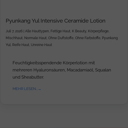
Pyunkang Yul Intensive Ceramide Lotion
Juli 7, 2026
|
Alle Hauttypen
,
Fettige Haut
,
K Beauty
,
Körperpflege
,
Mischhaut
,
Normale Haut
,
Ohne Duftstoffe
,
Ohne Farbstoffe
,
Pyunkang
Yul
,
Reife Haut
,
Unreine Haut
Feuchtigkeitsspendende Körperlotion mit
mehreren Hyaluronsäuren, Macadamiaöl, Squalan
und Sheabutter.
MEHR LESEN...