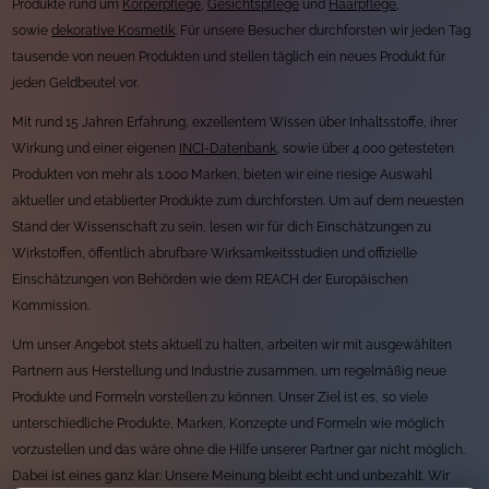
Produkte rund um
Körperpflege
,
Gesichtspflege
und
Haarpflege
,
sowie
dekorative Kosmetik
. Für unsere Besucher durchforsten wir jeden Tag
tausende von neuen Produkten und stellen täglich ein neues Produkt für
jeden Geldbeutel vor.
Mit rund 15 Jahren Erfahrung, exzellentem Wissen über Inhaltsstoffe, ihrer
Wirkung und einer eigenen
INCI-Datenbank
, sowie über 4.000 getesteten
Produkten von mehr als 1.000 Marken, bieten wir eine riesige Auswahl
aktueller und etablierter Produkte zum durchforsten. Um auf dem neuesten
Stand der Wissenschaft zu sein, lesen wir für dich Einschätzungen zu
Wirkstoffen, öffentlich abrufbare Wirksamkeitsstudien und offizielle
Einschätzungen von Behörden wie dem REACH der Europäischen
Kommission.
Um unser Angebot stets aktuell zu halten, arbeiten wir mit ausgewählten
Partnern aus Herstellung und Industrie zusammen, um regelmäßig neue
Produkte und Formeln vorstellen zu können. Unser Ziel ist es, so viele
unterschiedliche Produkte, Marken, Konzepte und Formeln wie möglich
vorzustellen und das wäre ohne die Hilfe unserer Partner gar nicht möglich.
Dabei ist eines ganz klar: Unsere Meinung bleibt echt und unbezahlt. Wir