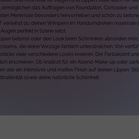
t ermöglichen das Auftragen von Foundation, Concealer und 
ten Merkmale besonders hervorheben und schön zu betonen, 
 verleihst du deinen Wimpern im Handumdrehen maximale L
ugen perfekt in Szene setzt.
Lippen betonst oder den Look beim Schminken abrunden möc
eams, die deine Vorzüge farblich unterstreichen. Von verführ
psticks viele verschiedene Looks kreieren. Der Farbakzent uns
dlich erscheinen. Ob knallrot für ein Abend-Make-up oder zart
n alle ein intensives und mattes Finish auf deinen Lippen. 
traktivität sowie deine natürliche Schönheit.