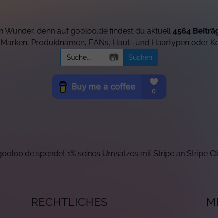
 Wunder, denn auf gooloo.de findest du aktuell
4564 Beiträ
h Marken, Produktnamen, EANs, Haut- und Haartypen oder K
Search
📷
for:
ooloo.de spendet 1% seines Umsatzes mit Stripe an Stripe Cl
RECHTLICHES
M