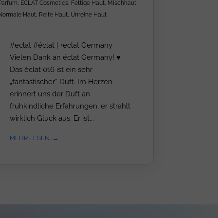
Parfum
,
ÉCLAT Cosmetics
,
Fettige Haut
,
Mischhaut
,
Normale Haut
,
Reife Haut
,
Unreine Haut
#eclat #éclat | +eclat Germany
Vielen Dank an éclat Germany! ♥
Das éclat 016 ist ein sehr
„fantastischer“ Duft. Im Herzen
erinnert uns der Duft an
frühkindliche Erfahrungen, er strahlt
wirklich Glück aus. Er ist...
MEHR LESEN...