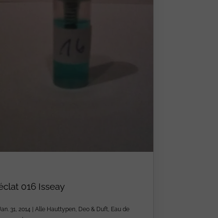
éclat 016 Isseay
Jan. 31, 2014
|
Alle Hauttypen
,
Deo & Duft
,
Eau de