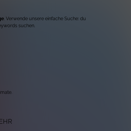
ge
. Verwende unsere einfache Suche: du
eywords suchen.
imate.
EHR