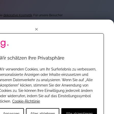
wie
dekorative Kosmetik
. Für unsere Besucher
×
getesteten Produkten von mehr als 1.000 Marken, bieten
wir für dich Einschätzungen zu Wirkstoffen, öffentlich
loo komplett ohne
ig neue Produkte und Formeln vorstellen zu können.
Wir schätzen Ihre Privatsphäre
unserer Partner gar nicht möglich. Dabei ist eines ganz
und überall unentgeltlich. Finanziert werden wir durch
Wir verwenden Cookies, um Ihr Surferlebnis zu verbessern,
personalisierte Anzeigen oder Inhalte einzusetzen und
wie wir an das vorgestellte Produkt gekommen sind - ob
unseren Datenverkehr zu analysieren. Wenn Sie auf „Alle
akzeptieren" klicken, stimmen Sie der Anwendung von
n "Wichtige Hinweise", in dem wir klar darstellen, ob wir
en. So kannst Du z.B.
Cookies zu. Sie können Ihre Einwilligung jederzeit ändern
oder widerrufen, indem Sie auf das Einstellungssymbol
pektrum an Produkten. Deshalb schauen wir uns
klicken.
Cookie-Richtlinie
Anpassen
Alles ablehnen
Alle akzeptieren