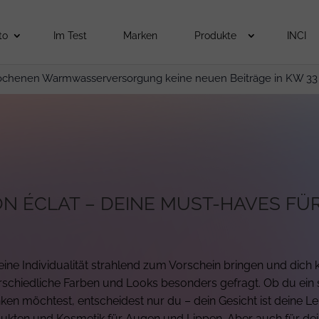
to
Im Test
Marken
Produkte
INCI
ochenen Warmwasserversorgung keine neuen Beiträge in KW 33
N ÉCLAT – DEINE MUST-HAVES FÜ
ine Individualität strahlend zum Vorschein bringen und dich
erschiedliche Farben und Looks besonders gefragt. Ob du ei
 möchtest, entscheidest nur du – dein Gesicht ist deine Le
ukten und Kosmetik für Augen und Lippen. Aber auch für dei