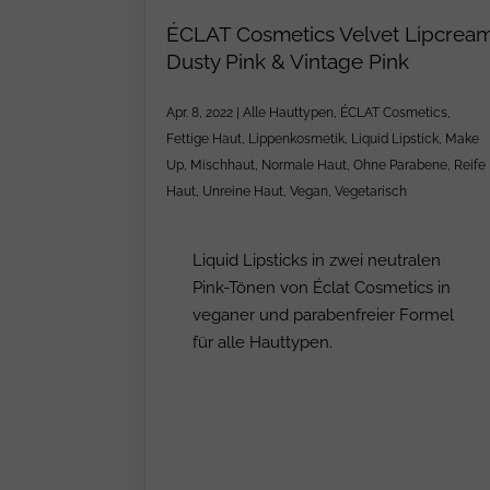
ÉCLAT Cosmetics Velvet Lipcrea
Dusty Pink & Vintage Pink
Apr. 8, 2022
|
Alle Hauttypen
,
ÉCLAT Cosmetics
,
Fettige Haut
,
Lippenkosmetik
,
Liquid Lipstick
,
Make
Up
,
Mischhaut
,
Normale Haut
,
Ohne Parabene
,
Reife
Haut
,
Unreine Haut
,
Vegan
,
Vegetarisch
Liquid Lipsticks in zwei neutralen
Pink-Tönen von Éclat Cosmetics in
veganer und parabenfreier Formel
für alle Hauttypen.