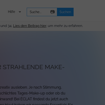
Search
📷
Hilfe
for:
 und 34.
Lies den Beitrag hier
, um mehr zu erfahren.
R STRAHLENDE MAKE-
 kreativ ausleben. Je nach Stimmung,
n schlichtes Tages-Make-up oder ob du
inwand! Bei ÉCLAT findest du jetzt auch
ne Haut haben wir passende Essentials für