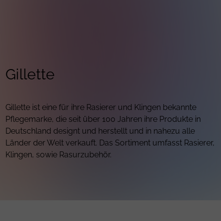
Gillette
Gillette ist eine für ihre Rasierer und Klingen bekannte
Pflegemarke, die seit über 100 Jahren ihre Produkte in
Deutschland designt und herstellt und in nahezu alle
Länder der Welt verkauft. Das Sortiment umfasst Rasierer,
Klingen, sowie Rasurzubehör.