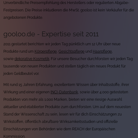
Unverbindliche Preisempfehlung des Herstellers oder regulierten Abgabe-
Festpreisen. Die Preise inkludieren die MwSt. gooloo ist kein Verkäufer für die
angebotenen Produkte.
gooloo.de - Expertise seit 2011
2011 gestartet berichten wir jeden Tag pünktlich um 12 Uhr über neue
Produkte rund um
Körperpflege
,
Gesichtspflege
und
Haarpflege
,
sowie
dekorative Kosmetik
. Für unsere Besucher durchforsten wir jeden Tag
tausende von neuen Produkten und stellen täglich ein neues Produkt für
jeden Geldbeutel vor.
Mit rund 15 Jahren Erfahrung, exzellentem Wissen über Inhaltsstoffe, ihrer
Wirkung und einer eigenen
INCI-Datenbank
, sowie über 4.000 getesteten
Produkten von mehr als 1.000 Marken, bieten wir eine riesige Auswahl
aktueller und etablierter Produkte zum durchforsten. Um auf dem neuesten
Stand der Wissenschaft zu sein, lesen wir für dich Einschätzungen zu
Wirkstoffen, öffentlich abrufbare Wirksamkeitsstudien und offizielle
Einschätzungen von Behörden wie dem REACH der Europäischen
Kommission.