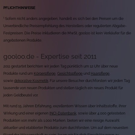
PFLICHTHINWEISE
¹ Sofern nicht anders angegeben, handelt es sich bei den Preisen um die
Unverbindliche Preisempfehlung des Herstellers oder regulierten Abgabe-
Festpreisen. Die Preise inkludieren die MwSt. gooloo ist kein Verkäufer für die
angebotenen Produkte.
gooloo.de - Expertise seit 2011
2011 gestartet berichten wir jeden Tag pünktlich um 12 Uhr über neue
Produkte rund um
Körperpflege
,
Gesichtspflege
und
Haarpflege
,
sowie
dekorative Kosmetik
. Für unsere Besucher durchforsten wir jeden Tag
tausende von neuen Produkten und stellen täglich ein neues Produkt für
jeden Geldbeutel vor.
Mit rund 15 Jahren Erfahrung, exzellentem Wissen über Inhaltsstoffe, ihrer
Wirkung und einer eigenen
INCI-Datenbank
, sowie über 4.000 getesteten
Produkten von mehr als 1.000 Marken, bieten wir eine riesige Auswahl
aktueller und etablierter Produkte zum durchforsten. Um auf dem neuesten
Stand der Wissenschaft zu sein, lesen wir für dich Einschätzungen zu