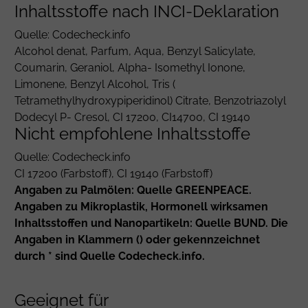
Inhaltsstoffe nach INCI-Deklaration
Quelle: Codecheck.info
Alcohol
denat,
Parfum
,
Aqua
,
Benzyl Salicylate
,
Coumarin
,
Geraniol
, Alpha- Isomethyl Ionone,
Limonene
,
Benzyl Alcohol
, Tris (
Tetramethylhydroxypiperidinol) Citrate, Benzotriazolyl
Dodecyl P- Cresol,
CI 17200
, CI14700, CI 19140
Nicht empfohlene Inhaltsstoffe
Quelle: Codecheck.info
CI 17200
(Farbstoff),
CI 19140
(Farbstoff)
Angaben zu Palmölen: Quelle GREENPEACE.
Angaben zu Mikroplastik, Hormonell wirksamen
Inhaltsstoffen und Nanopartikeln: Quelle BUND. Die
Angaben in Klammern () oder gekennzeichnet
durch * sind Quelle Codecheck.info.
Geeignet für