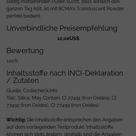
seidig mattierenden Puder sucht, dass wirklich den
ganzen Tag hält, ist mit RCMA's Transluscent Powder
perfekt bedient.
Unverbindliche Preisempfehlung
12,00US$
Bewertung
100%
Inhaltsstoffe nach INCI-Deklaration
/ Zutaten
Quelle: Codecheck.info
Talc
,
Silica
, May Contain:
CI 77491
(Iron Oxides),
CI
77492
(Iron Oxides),
CI 77499
(Iron Oxides)
Wichtig:
Die Inhaltsstoffe entsprechen den Angaben
auf dem vorliegenden Testprodukt. Inhaltsstoffe
können sich stets ändern, deshalb sind die Angaben