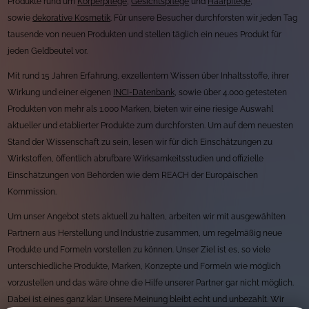
Produkte rund um
Körperpflege
,
Gesichtspflege
und
Haarpflege
,
sowie
dekorative Kosmetik
. Für unsere Besucher durchforsten wir jeden Tag
tausende von neuen Produkten und stellen täglich ein neues Produkt für
jeden Geldbeutel vor.
Mit rund 15 Jahren Erfahrung, exzellentem Wissen über Inhaltsstoffe, ihrer
Wirkung und einer eigenen
INCI-Datenbank
, sowie über 4.000 getesteten
Produkten von mehr als 1.000 Marken, bieten wir eine riesige Auswahl
aktueller und etablierter Produkte zum durchforsten. Um auf dem neuesten
Stand der Wissenschaft zu sein, lesen wir für dich Einschätzungen zu
Wirkstoffen, öffentlich abrufbare Wirksamkeitsstudien und offizielle
Einschätzungen von Behörden wie dem REACH der Europäischen
Kommission.
Um unser Angebot stets aktuell zu halten, arbeiten wir mit ausgewählten
Partnern aus Herstellung und Industrie zusammen, um regelmäßig neue
Produkte und Formeln vorstellen zu können. Unser Ziel ist es, so viele
unterschiedliche Produkte, Marken, Konzepte und Formeln wie möglich
vorzustellen und das wäre ohne die Hilfe unserer Partner gar nicht möglich.
Dabei ist eines ganz klar: Unsere Meinung bleibt echt und unbezahlt. Wir