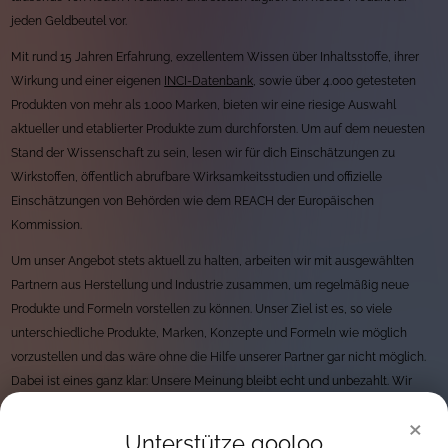
jeden Geldbeutel vor.
Mit rund 15 Jahren Erfahrung, exzellentem Wissen über Inhaltsstoffe, ihrer
Wirkung und einer eigenen
INCI-Datenbank
, sowie über 4.000 getesteten
Produkten von mehr als 1.000 Marken, bieten wir eine riesige Auswahl
aktueller und etablierter Produkte zum durchforsten. Um auf dem neuesten
Stand der Wissenschaft zu sein, lesen wir für dich Einschätzungen zu
Wirkstoffen, öffentlich abrufbare Wirksamkeitsstudien und offizielle
Einschätzungen von Behörden wie dem REACH der Europäischen
Kommission.
Um unser Angebot stets aktuell zu halten, arbeiten wir mit ausgewählten
Partnern aus Herstellung und Industrie zusammen, um regelmäßig neue
Produkte und Formeln vorstellen zu können. Unser Ziel ist es, so viele
unterschiedliche Produkte, Marken, Konzepte und Formeln wie möglich
vorzustellen und das wäre ohne die Hilfe unserer Partner gar nicht möglich.
Dabei ist eines ganz klar: Unsere Meinung bleibt echt und unbezahlt. Wir
haben strenge Regeln rund um unseren Umgang mit Unternehmen und
×
arbeiten immer und überall unentgeltlich. Finanziert werden wir durch
Unterstütze gooloo