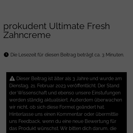
prokudent Ultimate Fresh
Zahncreme
Die Lesezeit für diesen Beitrag beträgt ca. 3 Minuten.
Dieser Beitrag ist älter als 3 Jahre und wurde am
Dienstag, 21. Februar 2023 veröffentlicht. Der Stand
der Wissenschaft und ebenso unsere Einstufungen
werden ständig aktualisiert. Außerdem überwachen
wir nicht, ob sich diese Formel geändert hat.
Hinterlasse uns einen Kommentar oder übermittle
uns Feedback, wenn du eine neue Bewertung für
das Produkt wünschst. Wir bitten dich darum, die