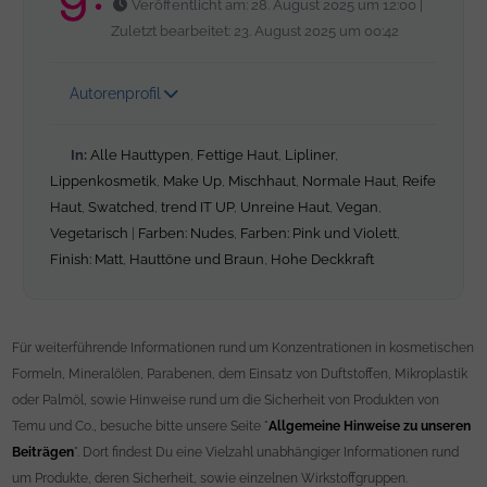
Veröffentlicht am: 28. August 2025 um 12:00 |
Zuletzt bearbeitet: 23. August 2025 um 00:42
Autorenprofil
In:
Alle Hauttypen
,
Fettige Haut
,
Lipliner
,
Lippenkosmetik
,
Make Up
,
Mischhaut
,
Normale Haut
,
Reife
Haut
,
Swatched
,
trend IT UP
,
Unreine Haut
,
Vegan
,
Vegetarisch
|
Farben: Nudes
,
Farben: Pink und Violett
,
Finish: Matt
,
Hauttöne und Braun
,
Hohe Deckkraft
Für weiterführende Informationen rund um Konzentrationen in kosmetischen
Formeln, Mineralölen, Parabenen, dem Einsatz von Duftstoffen, Mikroplastik
oder Palmöl, sowie Hinweise rund um die Sicherheit von Produkten von
Temu und Co., besuche bitte unsere Seite "
Allgemeine Hinweise zu unseren
Beiträgen
". Dort findest Du eine Vielzahl unabhängiger Informationen rund
um Produkte, deren Sicherheit, sowie einzelnen Wirkstoffgruppen.