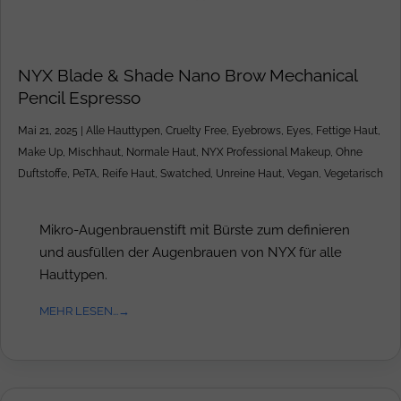
NYX Blade & Shade Nano Brow Mechanical
Pencil Espresso
Mai 21, 2025
|
Alle Hauttypen
,
Cruelty Free
,
Eyebrows
,
Eyes
,
Fettige Haut
,
Make Up
,
Mischhaut
,
Normale Haut
,
NYX Professional Makeup
,
Ohne
Duftstoffe
,
PeTA
,
Reife Haut
,
Swatched
,
Unreine Haut
,
Vegan
,
Vegetarisch
Mikro-Augenbrauenstift mit Bürste zum definieren
und ausfüllen der Augenbrauen von NYX für alle
Hauttypen.
MEHR LESEN...