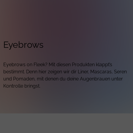
Eyebrows
Eyebrows on Fleek? Mit diesen Produkten klappt’s
bestimmt. Denn hier zeigen wir dir Liner, Mascaras, Seren
und Pomaden, mit denen du deine Augenbrauen unter
Kontrolle bringst.