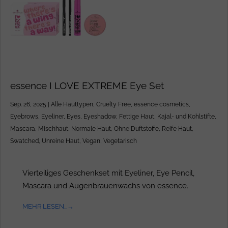
essence I LOVE EXTREME Eye Set
Sep. 26, 2025
|
Alle Hauttypen
,
Cruelty Free
,
essence cosmetics
,
Eyebrows
,
Eyeliner
,
Eyes
,
Eyeshadow
,
Fettige Haut
,
Kajal- und Kohlstifte
,
Mascara
,
Mischhaut
,
Normale Haut
,
Ohne Duftstoffe
,
Reife Haut
,
Swatched
,
Unreine Haut
,
Vegan
,
Vegetarisch
Vierteiliges Geschenkset mit Eyeliner, Eye Pencil,
Mascara und Augenbrauenwachs von essence.
MEHR LESEN...