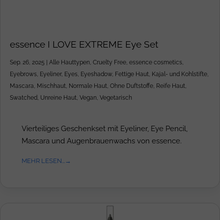
essence I LOVE EXTREME Eye Set
Sep. 26, 2025
|
Alle Hauttypen
,
Cruelty Free
,
essence cosmetics
,
Eyebrows
,
Eyeliner
,
Eyes
,
Eyeshadow
,
Fettige Haut
,
Kajal- und Kohlstifte
,
Mascara
,
Mischhaut
,
Normale Haut
,
Ohne Duftstoffe
,
Reife Haut
,
Swatched
,
Unreine Haut
,
Vegan
,
Vegetarisch
Vierteiliges Geschenkset mit Eyeliner, Eye Pencil,
Mascara und Augenbrauenwachs von essence.
MEHR LESEN...