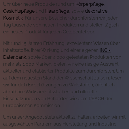
Uhr über neue Produkte rund um
Körperpflege
,
Gesichtspflege
und
Haarpflege
, sowie
dekorative
Kosmetik
. Für unsere Besucher durchforsten wir jeden
Tag tausende von neuen Produkten und stellen täglich
ein neues Produkt für jeden Geldbeutel vor.
Mit rund 15 Jahren Erfahrung, exzellentem Wissen über
Inhaltsstoffe, ihrer Wirkung und einer eigenen
INCI-
Datenbank
, sowie über 4.000 getesteten Produkten von
mehr als 1.000 Marken, bieten wir eine riesige Auswahl
aktueller und etablierter Produkte zum durchforsten. Um
auf dem neuesten Stand der Wissenschaft zu sein, lesen
wir für dich Einschätzungen zu Wirkstoffen, öffentlich
abrufbare Wirksamkeitsstudien und offizielle
Einschätzungen von Behörden wie dem REACH der
Europäischen Kommission.
Um unser Angebot stets aktuell zu halten, arbeiten wir mit
ausgewählten Partnern aus Herstellung und Industrie