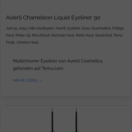
Avierll Chameleon Liquid Eyeliner 90
Juni 19, 2024
|
Alle Hauttypen
,
Avierll
,
Eyeliner
,
Eyes
,
Eyeshadow
,
Fettige
Haut
,
Make Up
,
Mischhaut
,
Normale Haut
,
Reife Haut
,
Swatched
,
Temu
Finds
,
Unreine Haut
Multichrome-Eyeliner von Avierll Cosmetics,
gefunden auf Temu.com.
MEHR LESEN...