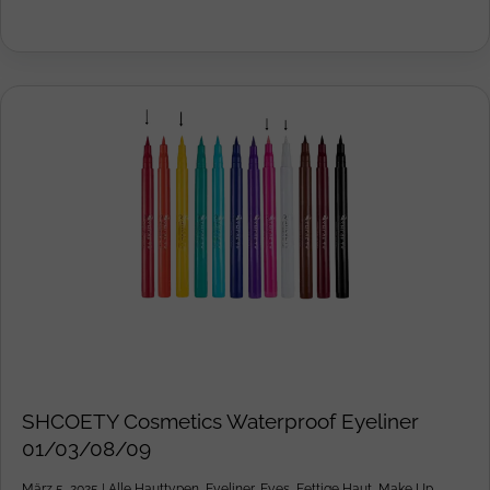
SHCOETY Cosmetics Waterproof Eyeliner
01/03/08/09
März 5, 2025
|
Alle Hauttypen
,
Eyeliner
,
Eyes
,
Fettige Haut
,
Make Up
,