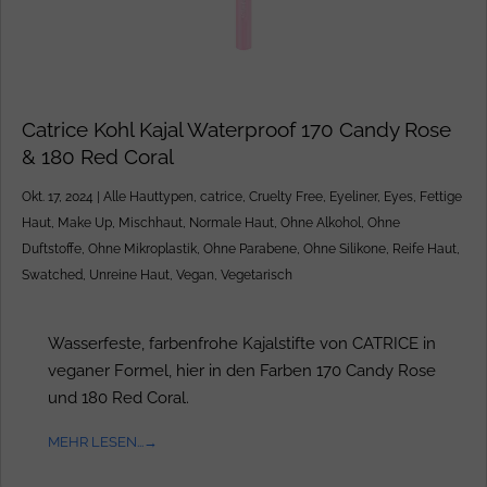
Catrice Kohl Kajal Waterproof 170 Candy Rose
& 180 Red Coral
Okt. 17, 2024
|
Alle Hauttypen
,
catrice
,
Cruelty Free
,
Eyeliner
,
Eyes
,
Fettige
Haut
,
Make Up
,
Mischhaut
,
Normale Haut
,
Ohne Alkohol
,
Ohne
Duftstoffe
,
Ohne Mikroplastik
,
Ohne Parabene
,
Ohne Silikone
,
Reife Haut
,
Swatched
,
Unreine Haut
,
Vegan
,
Vegetarisch
Wasserfeste, farbenfrohe Kajalstifte von CATRICE in
veganer Formel, hier in den Farben 170 Candy Rose
und 180 Red Coral.
MEHR LESEN...