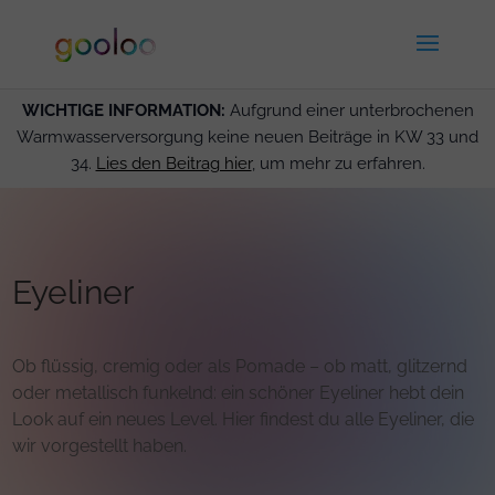
WICHTIGE INFORMATION:
Aufgrund einer unterbrochenen
Warmwasserversorgung keine neuen Beiträge in KW 33 und
34.
Lies den Beitrag hier
, um mehr zu erfahren.
Eyeliner
Ob flüssig, cremig oder als Pomade – ob matt, glitzernd
oder metallisch funkelnd: ein schöner Eyeliner hebt dein
Look auf ein neues Level. Hier findest du alle Eyeliner, die
wir vorgestellt haben.