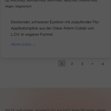
Up
,
Mischhaut
,
Normale Haut
,
Reife Haut
,
Swatched
,
Unreine Haut
,
Vegan
,
Vegetarisch
Deckender, schwarzer Eyeliner mit zulaufender Filz-
Applikatorspitze aus der Oskar Artem-Collab von
L.O.V. in veganer Formel.
MEHR LESEN...
1
2
3
»
4
Nicht gefunden, wonach du suchst? Kein Wunder, denn