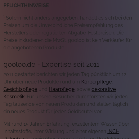
PFLICHTHINWEISE
¹ Sofern nicht anders angegeben, handelt es sich bei den
Preisen um die Unverbindliche Preisempfehlung des
Herstellers oder regulierten Abgabe-Festpreisen. Die
Preise inkludieren die MwSt. gooloo ist kein Verkäufer für
die angebotenen Produkte.
gooloo.de - Expertise seit 2011
2011 gestartet berichten wir jeden Tag pünktlich um 12
Uhr über neue Produkte rund um
Körperpflege
,
Gesichtspflege
und
Haarpflege
, sowie
dekorative
Kosmetik
. Für unsere Besucher durchforsten wir jeden
Tag tausende von neuen Produkten und stellen täglich
ein neues Produkt für jeden Geldbeutel vor.
Mit rund 15 Jahren Erfahrung, exzellentem Wissen über
Inhaltsstoffe, ihrer Wirkung und einer eigenen
INCI-
Datenbank
, sowie über 4.000 getesteten Produkten von