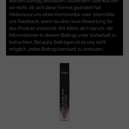
werden ständig aktualisiert. Außerdem überwachen
wir nicht, ob sich diese Formel geändert hat.
Hinterlasse uns einen Kommentar oder übermittle
uns Feedback, wenn du eine neue Bewertung für
das Produkt wünschst. Wir bitten dich darum, die
Informationen in diesem Beitrag unter Vorbehalt zu
betrachten. Bei 4565 Beiträgen ist es uns nicht
möglich, jeden Beitrag konstant zu erneuern.