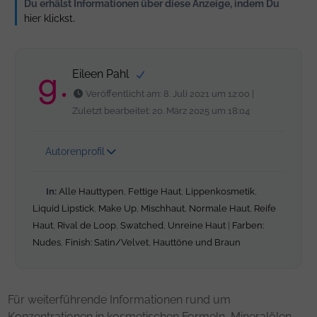
Du erhälst Informationen über diese Anzeige, indem Du
hier klickst
.
Eileen Pahl
Veröffentlicht am: 8. Juli 2021 um 12:00 |
Zuletzt bearbeitet: 20. März 2025 um 18:04
Autorenprofil
In:
Alle Hauttypen
,
Fettige Haut
,
Lippenkosmetik
,
Liquid Lipstick
,
Make Up
,
Mischhaut
,
Normale Haut
,
Reife
Haut
,
Rival de Loop
,
Swatched
,
Unreine Haut
|
Farben:
Nudes
,
Finish: Satin/Velvet
,
Hauttöne und Braun
Für weiterführende Informationen rund um
Konzentrationen in kosmetischen Formeln, Mineralölen,