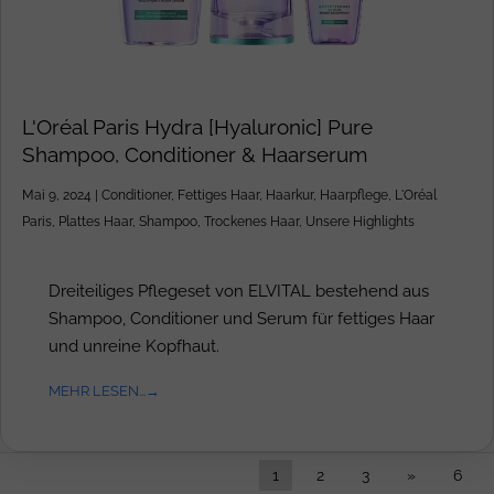
L'Oréal Paris Hydra [Hyaluronic] Pure
Shampoo, Conditioner & Haarserum
Mai 9, 2024
|
Conditioner
,
Fettiges Haar
,
Haarkur
,
Haarpflege
,
L'Oréal
Paris
,
Plattes Haar
,
Shampoo
,
Trockenes Haar
,
Unsere Highlights
Dreiteiliges Pflegeset von ELVITAL bestehend aus
Shampoo, Conditioner und Serum für fettiges Haar
und unreine Kopfhaut.
MEHR LESEN...
1
2
3
»
6