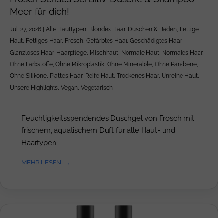
Meer für dich!
Juli 27, 2026
|
Alle Hauttypen
,
Blondes Haar
,
Duschen & Baden
,
Fettige
Haut
,
Fettiges Haar
,
Frosch
,
Gefärbtes Haar
,
Geschädigtes Haar
,
Glanzloses Haar
,
Haarpflege
,
Mischhaut
,
Normale Haut
,
Normales Haar
,
Ohne Farbstoffe
,
Ohne Mikroplastik
,
Ohne Mineralöle
,
Ohne Parabene
,
Ohne Silikone
,
Plattes Haar
,
Reife Haut
,
Trockenes Haar
,
Unreine Haut
,
Unsere Highlights
,
Vegan
,
Vegetarisch
Feuchtigkeitsspendendes Duschgel von Frosch mit
frischem, aquatischem Duft für alle Haut- und
Haartypen.
MEHR LESEN...