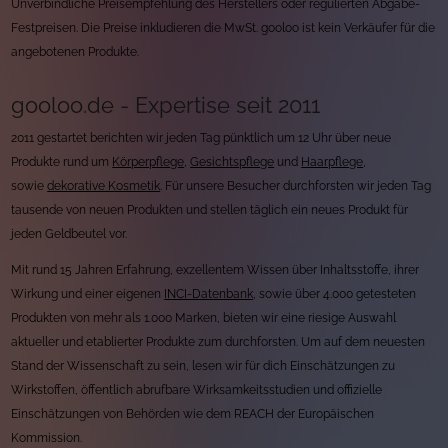
Unverbindliche Preisempfehlung des Herstellers oder regulierten Abgabe-
Festpreisen. Die Preise inkludieren die MwSt. gooloo ist kein Verkäufer für die
angebotenen Produkte.
gooloo.de - Expertise seit 2011
2011 gestartet berichten wir jeden Tag pünktlich um 12 Uhr über neue
Produkte rund um
Körperpflege
,
Gesichtspflege
und
Haarpflege
,
sowie
dekorative Kosmetik
. Für unsere Besucher durchforsten wir jeden Tag
tausende von neuen Produkten und stellen täglich ein neues Produkt für
jeden Geldbeutel vor.
Mit rund 15 Jahren Erfahrung, exzellentem Wissen über Inhaltsstoffe, ihrer
Wirkung und einer eigenen
INCI-Datenbank
, sowie über 4.000 getesteten
Produkten von mehr als 1.000 Marken, bieten wir eine riesige Auswahl
aktueller und etablierter Produkte zum durchforsten. Um auf dem neuesten
Stand der Wissenschaft zu sein, lesen wir für dich Einschätzungen zu
Wirkstoffen, öffentlich abrufbare Wirksamkeitsstudien und offizielle
Einschätzungen von Behörden wie dem REACH der Europäischen
Kommission.