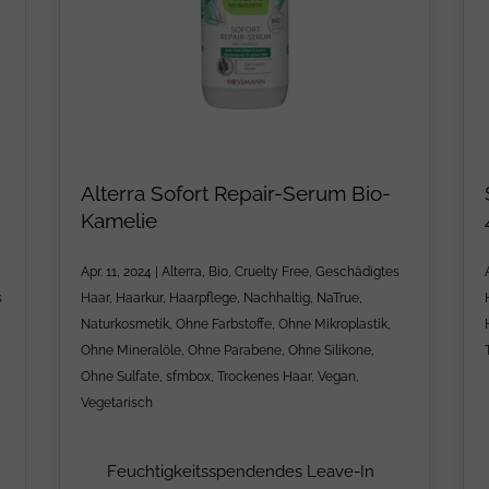
Alterra Sofort Repair-Serum Bio-
Kamelie
Apr. 11, 2024
|
Alterra
,
Bio
,
Cruelty Free
,
Geschädigtes
s
Haar
,
Haarkur
,
Haarpflege
,
Nachhaltig
,
NaTrue
,
Naturkosmetik
,
Ohne Farbstoffe
,
Ohne Mikroplastik
,
Ohne Mineralöle
,
Ohne Parabene
,
Ohne Silikone
,
Ohne Sulfate
,
sfmbox
,
Trockenes Haar
,
Vegan
,
Vegetarisch
Feuchtigkeitsspendendes Leave-In