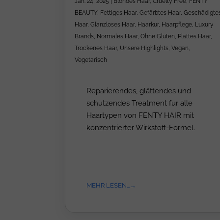
Jan. 24, 2025
|
Blondes Haar
,
Cruelty Free
,
FENTY
BEAUTY
,
Fettiges Haar
,
Gefärbtes Haar
,
Geschädigte
Haar
,
Glanzloses Haar
,
Haarkur
,
Haarpflege
,
Luxury
Brands
,
Normales Haar
,
Ohne Gluten
,
Plattes Haar
,
Trockenes Haar
,
Unsere Highlights
,
Vegan
,
Vegetarisch
Reparierendes, glättendes und
schützendes Treatment für alle
Haartypen von FENTY HAIR mit
konzentrierter Wirkstoff-Formel.
MEHR LESEN...