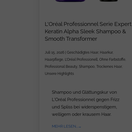
L'Oréal Professionnel Serie Expert
Keratin Alpha Sleek Shampoo &
Smooth Transformer
Juli 15, 2026
|
Geschädigtes Haar
,
Haarkur
,
Haarpflege
,
L’Oréal Professionell
,
Ohne Farbstoffe
,
Professional Beauty
,
Shampoo
,
Trockenes Haar
,
Unsere Highlights
Shampoo und Glättungskur von
L'Oréal Professionnel gegen Frizz
und Spliss bei widerspenstigem,
welligem oder krausem Haar.
MEHR LESEN...