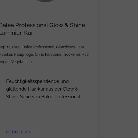
Balea Professional Glow & Shine
Laminier-Kur
Sep. 11, 2025
|
Balea Professional
,
Glanzloses Haar
,
Haarkur
,
Haarpflege
,
Ohne Parabene
,
Trockenes Haar
,
Vegan
,
Vegetarisch
Feuchtigkeitsspendende und
glättende Haarkur aus der Glow &
Shine-Serie von Balea Professional.
MEHR LESEN...