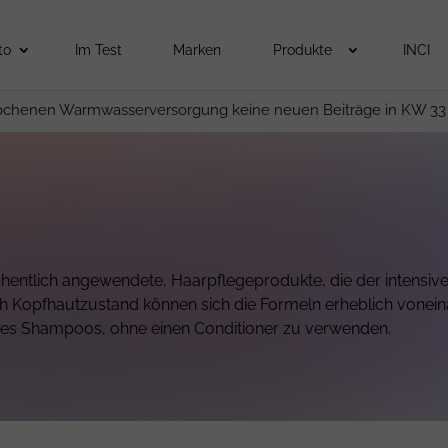
to
Im Test
Marken
Produkte
INCI
ochenen Warmwasserversorgung keine neuen Beiträge in KW 33
öchentlich angewendete, Haarpflegeprodukte, die der intens
uch Kopfhautzustand können sich die Formeln erheblich vone
des Shampoos, ohne einen Conditioner zu verwenden.