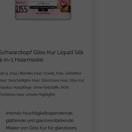
Schwarzkopf Gliss Kur Liquid Silk
4-in-1 Haarmaske
Apr. 9, 2024
|
Blondes Haar
,
Cruelty Free
,
Gefärbtes
Haar
,
Geschädigtes Haar
,
Glanzloses Haar
,
Gliss Kur
,
Haarkur
,
Haarpflege
,
Ohne Farbstoffe
,
PeTA
,
Trockenes Haar
,
Unsere Highlights
Intensiv feuchtigkeitsspendende,
glättende und glanzverstärkende
Maske von Gliss Kur für glanzloses,