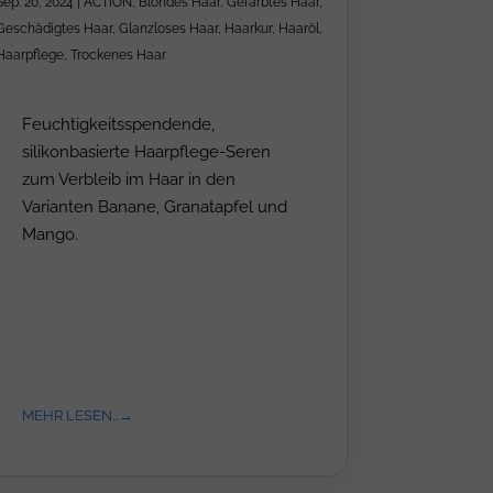
Sep. 20, 2024
|
ACTION
,
Blondes Haar
,
Gefärbtes Haar
,
Geschädigtes Haar
,
Glanzloses Haar
,
Haarkur
,
Haaröl
,
Haarpflege
,
Trockenes Haar
Feuchtigkeitsspendende,
silikonbasierte Haarpflege-Seren
zum Verbleib im Haar in den
Varianten Banane, Granatapfel und
Mango.
MEHR LESEN...