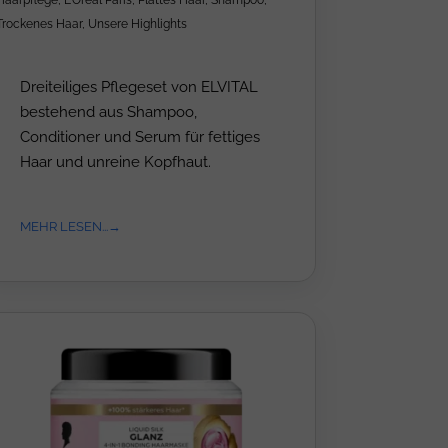
Haarpflege
,
L'Oréal Paris
,
Plattes Haar
,
Shampoo
,
Trockenes Haar
,
Unsere Highlights
Dreiteiliges Pflegeset von ELVITAL
bestehend aus Shampoo,
Conditioner und Serum für fettiges
Haar und unreine Kopfhaut.
MEHR LESEN...