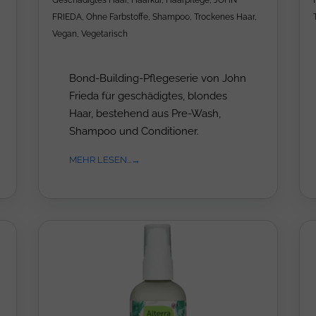
Geschädigtes Haar
,
Haarkur
,
Haarpflege
,
JOHN
FRIEDA
,
Ohne Farbstoffe
,
Shampoo
,
Trockenes Haar
,
Vegan
,
Vegetarisch
Bond-Building-Pflegeserie von John
Frieda für geschädigtes, blondes
Haar, bestehend aus Pre-Wash,
Shampoo und Conditioner.
MEHR LESEN...