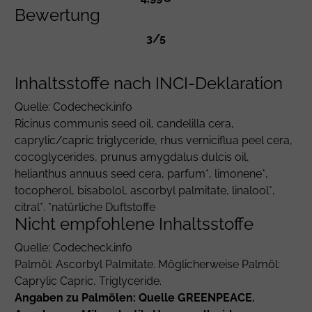
Bewertung
3/5
Inhaltsstoffe nach INCI-Deklaration
Quelle: Codecheck.info
Ricinus communis
seed oil,
candelilla cera
,
caprylic/capric triglyceride
,
rhus verniciflua
peel cera,
cocoglycerides
,
prunus amygdalus dulcis
oil,
helianthus annuus
seed cera,
parfum
*,
limonene
*,
tocopherol
,
bisabolol
,
ascorbyl palmitate
,
linalool
*,
citral
*. *natürliche Duftstoffe
Nicht empfohlene Inhaltsstoffe
Quelle: Codecheck.info
Palmöl:
Ascorbyl Palmitate
. Möglicherweise Palmöl:
Caprylic Capric, Triglyceride.
Angaben zu Palmölen: Quelle GREENPEACE.