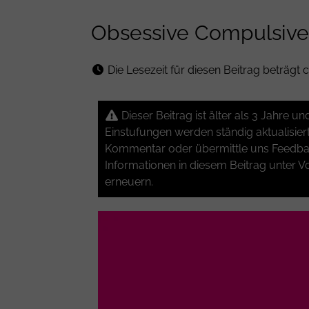
Obsessive Compulsive 
Die Lesezeit für diesen Beitrag beträgt c
Dieser Beitrag ist älter als 3 Jahre 
Einstufungen werden ständig aktualisier
Kommentar oder übermittle uns Feedbac
Informationen in diesem Beitrag unter Vo
erneuern.