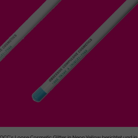
CC's Loose Cosmetic Glitter in Neon Yellow berichtet und in 