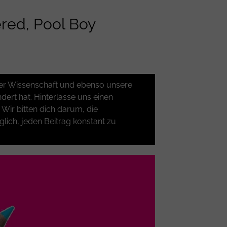
red, Pool Boy
d der Wissenschaft und ebenso unsere
ert hat. Hinterlasse uns einen
ir bitten dich darum, die
glich, jeden Beitrag konstant zu