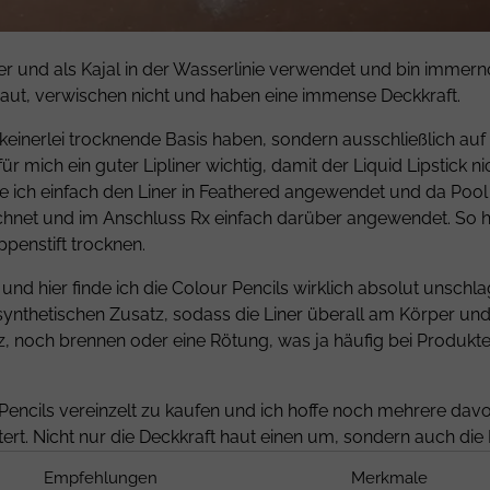
iner und als Kajal in der Wasserlinie verwendet und bin immerno
 Haut, verwischen nicht und haben eine immense Deckkraft.
a keinerlei trocknende Basis haben, sondern ausschließlich a
r mich ein guter Lipliner wichtig, damit der Liquid Lipstick n
be ich einfach den Liner in Feathered angewendet und da Pool B
chnet und im Anschluss Rx einfach darüber angewendet. So hie
ppenstift trocknen.
t und hier finde ich die Colour Pencils wirklich absolut unschl
 synthetischen Zusatz, sodass die Liner überall am Körper und 
iz, noch brennen oder eine Rötung, was ja häufig bei Produkte
Pencils vereinzelt zu kaufen und ich hoffe noch mehrere davon 
istert. Nicht nur die Deckkraft haut einen um, sondern auch die
Empfehlungen
Merkmale