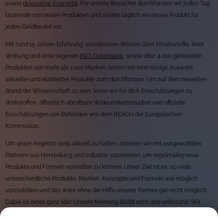
sowie
dekorative Kosmetik
. Für unsere Besucher durchforsten wir jeden Tag
tausende von neuen Produkten und stellen täglich ein neues Produkt für
jeden Geldbeutel vor.
Mit rund 15 Jahren Erfahrung, exzellentem Wissen über Inhaltsstoffe, ihrer
Wirkung und einer eigenen
INCI-Datenbank
, sowie über 4.000 getesteten
Produkten von mehr als 1.000 Marken, bieten wir eine riesige Auswahl
aktueller und etablierter Produkte zum durchforsten. Um auf dem neuesten
Stand der Wissenschaft zu sein, lesen wir für dich Einschätzungen zu
Wirkstoffen, öffentlich abrufbare Wirksamkeitsstudien und offizielle
Einschätzungen von Behörden wie dem REACH der Europäischen
Kommission.
Um unser Angebot stets aktuell zu halten, arbeiten wir mit ausgewählten
Partnern aus Herstellung und Industrie zusammen, um regelmäßig neue
Produkte und Formeln vorstellen zu können. Unser Ziel ist es, so viele
unterschiedliche Produkte, Marken, Konzepte und Formeln wie möglich
vorzustellen und das wäre ohne die Hilfe unserer Partner gar nicht möglich.
Dabei ist eines ganz klar: Unsere Meinung bleibt echt und unbezahlt. Wir
haben strenge Regeln rund um unseren Umgang mit Unternehmen und