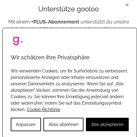
×
arbeiten immer und überall unentgeltlich. Finanziert werden wir durch
Unterstütze gooloo
markenunabhängige Werbung, sowie Beiträgen unserer
+PLUS
-Mitglieder.
Mit einem
+PLUS-Abonnement
unterstützt du unsere
Dabei ist Transparenz für uns das A und O und schon immer ein Teil von
Arbeit und erhältst gooloo komplett ohne Werbung.
gooloo gewesen - indem wir stets transparent aufgezeigt haben, wie wir an
das vorgestellte Produkt gekommen sind - ob durch eine Marke
bereitgestellt oder selbst gekauft. Hierfür finden Nutzer seit 2018 im unteren
Jetzt +PLUS abonnieren
Abschnitt aller Beiträge auch den Extrabutton "Wichtige Hinweise", in dem
Wir schätzen Ihre Privatsphäre
wir klar darstellen, ob wir das Produkt selbst gekauft haben oder uns
bereitgestellt wurde.
Wir verwenden Cookies, um Ihr Surferlebnis zu verbessern,
Oder registriere dich mit einem kostenlosen Konto, um gooloo
personalisierte Anzeigen oder Inhalte einzusetzen und
Als wir gooloo gegründet haben, waren fast ausschließlich Produkte aus den
weiter mit Werbung zu nutzen. So kannst Du z.B. einfacher
unseren Datenverkehr zu analysieren. Wenn Sie auf „Alle
kommentieren oder an Gewinnspielen teilnehmen.
Drogerien bei uns zu finden. Heute testen wir ein riesiges Spektrum an
akzeptieren" klicken, stimmen Sie der Anwendung von
Produkten. Deshalb schauen wir uns auch
Naturkosmetik
, Self-Made und
Cookies zu. Sie können Ihre Einwilligung jederzeit ändern
Kostenlos registrieren
Indie-Brands, sowie natürlich
vegane Kosmetik
an.
oder widerrufen, indem Sie auf das Einstellungssymbol
klicken.
Cookie-Richtlinie
Mit
Google
anmelden
Anpassen
Alles ablehnen
Alle akzeptieren