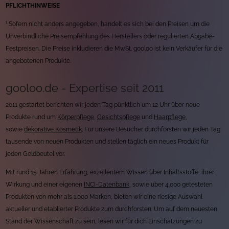
PFLICHTHINWEISE
¹ Sofern nicht anders angegeben, handelt es sich bei den Preisen um die
Unverbindliche Preisempfehlung des Herstellers oder regulierten Abgabe-
Festpreisen. Die Preise inkludieren die MwSt. gooloo ist kein Verkäufer für die
angebotenen Produkte.
gooloo.de - Expertise seit 2011
2011 gestartet berichten wir jeden Tag pünktlich um 12 Uhr über neue
Produkte rund um
Körperpflege
,
Gesichtspflege
und
Haarpflege
,
sowie
dekorative Kosmetik
. Für unsere Besucher durchforsten wir jeden Tag
tausende von neuen Produkten und stellen täglich ein neues Produkt für
jeden Geldbeutel vor.
Mit rund 15 Jahren Erfahrung, exzellentem Wissen über Inhaltsstoffe, ihrer
Wirkung und einer eigenen
INCI-Datenbank
, sowie über 4.000 getesteten
Produkten von mehr als 1.000 Marken, bieten wir eine riesige Auswahl
aktueller und etablierter Produkte zum durchforsten. Um auf dem neuesten
Stand der Wissenschaft zu sein, lesen wir für dich Einschätzungen zu