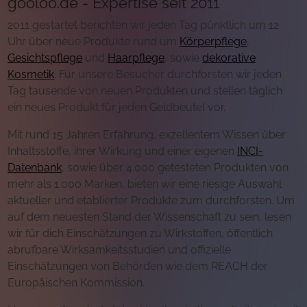
gooloo.de - Expertise seit 2011
2011 gestartet berichten wir jeden Tag pünktlich um 12
Uhr über neue Produkte rund um
Körperpflege
,
Gesichtspflege
und
Haarpflege
, sowie
dekorative
Kosmetik
. Für unsere Besucher durchforsten wir jeden
Tag tausende von neuen Produkten und stellen täglich
ein neues Produkt für jeden Geldbeutel vor.
Mit rund 15 Jahren Erfahrung, exzellentem Wissen über
Inhaltsstoffe, ihrer Wirkung und einer eigenen
INCI-
Datenbank
, sowie über 4.000 getesteten Produkten von
mehr als 1.000 Marken, bieten wir eine riesige Auswahl
aktueller und etablierter Produkte zum durchforsten. Um
auf dem neuesten Stand der Wissenschaft zu sein, lesen
wir für dich Einschätzungen zu Wirkstoffen, öffentlich
abrufbare Wirksamkeitsstudien und offizielle
Einschätzungen von Behörden wie dem REACH der
Europäischen Kommission.